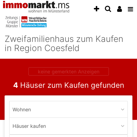
Accessibility
Modus
aktivieren
zur
Navigation
Zweifamilienhaus zum Kaufen
zum
Inhalt
in Region Coesfeld
zum
Inhalt
der
Anzeige
keine gemerkten Anzeigen
4
Häuser zum Kaufen gefunden
Wohnen
Häuser kaufen