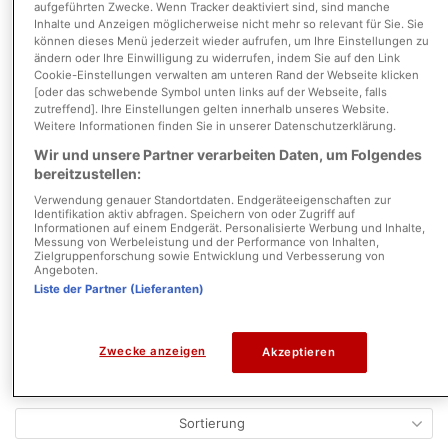
aufgeführten Zwecke. Wenn Tracker deaktiviert sind, sind manche
Inhalte und Anzeigen möglicherweise nicht mehr so relevant für Sie. Sie
können dieses Menü jederzeit wieder aufrufen, um Ihre Einstellungen zu
ändern oder Ihre Einwilligung zu widerrufen, indem Sie auf den Link
Cookie-Einstellungen verwalten am unteren Rand der Webseite klicken
[oder das schwebende Symbol unten links auf der Webseite, falls
zutreffend]. Ihre Einstellungen gelten innerhalb unseres Website.
Weitere Informationen finden Sie in unserer Datenschutzerklärung.
Neue Angebote per E-Mail erhalten
Wir und unsere Partner verarbeiten Daten, um Folgendes
bereitzustellen:
Verwendung genauer Standortdaten. Endgeräteeigenschaften zur
Identifikation aktiv abfragen. Speichern von oder Zugriff auf
Informationen auf einem Endgerät. Personalisierte Werbung und Inhalte,
täglich
Messung von Werbeleistung und der Performance von Inhalten,
Zielgruppenforschung sowie Entwicklung und Verbesserung von
Angeboten.
Suche speichern
Liste der Partner (Lieferanten)
Bitte bestätigen Sie durch Ankreuzen des nebenstehenden
Zwecke anzeigen
Akzeptieren
Feldes, dass Sie unsere
AGB
akzeptieren.
Hier finden Sie unsere
Datenschutzerklärung
.
Sortierung