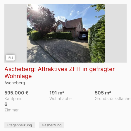
1/13
Ascheberg: Attraktives ZFH in gefragter
Wohnlage
Ascheberg
595.000 €
191 m²
505 m²
Kaufpreis
Wohnfläche
Grundstücksfläche
6
Zimmer
Etagenheizung
Gasheizung