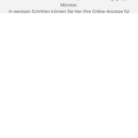
Münster.
In wenigen Schritten können Sie hier Ihre Online-Anzeige für
Ihre Immobilie aufgeben. Mithilfe unseres neuen Assistenten zur
Anzeigenaufgabe können Sie Ihre Anzeige einfach gestalten
und ebenso einfach entscheiden, ob Sie Ihre Anzeige auch in
den Tageszeitungen der Zeitungsgruppe Münster
veröffentlichen wollen - Sie haben die Wahl.
Kontakt
Zeitungsgruppe Münster
An der Hansalinie 1
48163 Münster
+49 (0)251 - 690 4919
service@immomarkt.ms