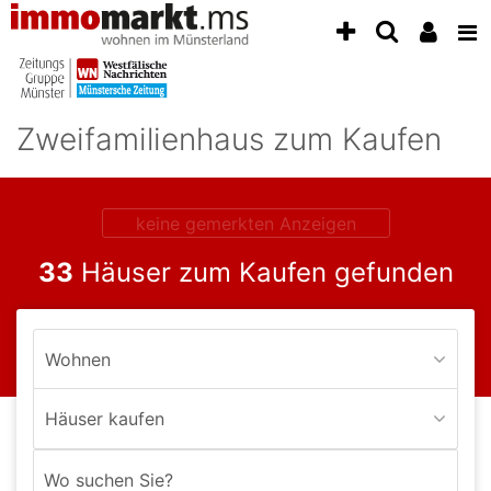
Accessibility
Modus
aktivieren
zur
Navigation
Zweifamilienhaus zum Kaufen
zum
Inhalt
zum
Inhalt
keine gemerkten Anzeigen
der
Anzeige
33
Häuser zum Kaufen gefunden
Wohnen
Häuser kaufen