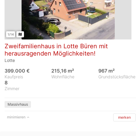
1/14
Zweifamilienhaus in Lotte Büren mit
herausragenden Möglichkeiten!
Lotte
399.000 €
215,16 m²
967 m²
Kaufpreis
Wohnfläche
Grundstücksfläche
8
Zimmer
Massivhaus
minimieren
merken