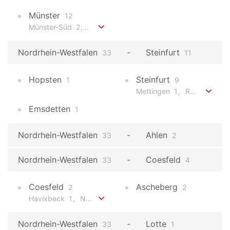
Münster
12
Münster-Süd
2
Münster-Südost
1
Münster-Mitte
2
Mü
Nordrhein-Westfalen
Steinfurt
33
11
Hopsten
Steinfurt
1
9
Mettingen
1
Recke
2
I
Emsdetten
1
Nordrhein-Westfalen
Ahlen
33
2
Nordrhein-Westfalen
Coesfeld
33
4
Coesfeld
Ascheberg
2
2
Havixbeck
1
Nordkirchen
1
Nordrhein-Westfalen
Lotte
33
1