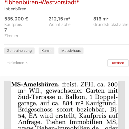
*Ibbenbüren-Westvorstadt*
Ibbenbüren
535.000 €
212,15 m²
816 m²
Kaufpreis
Wohnfläche
Grundstücksfläche
7
Zimmer
Zentralheizung
Kamin
Massivhaus
minimieren
merken