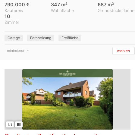
790.000 €
347 m²
687 m²
Kaufpreis
Wohnfläche
Grundstücksfläche
10
Zimmer
Garage
Fernheizung
Freifläche
minimieren
merken
1/8