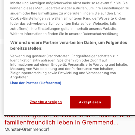
Zimmer
Inhalte und Anzeigen möglicherweise nicht mehr so relevant für Sie. Sie
können dieses Menü jederzeit wieder aufrufen, um Ihre Einstellungen zu
ändern oder Ihre Einwilligung zu widerrufen, indem Sie auf den Link
Etagenheizung
Gasheizung
Cookie-Einstellungen verwalten am unteren Rand der Webseite klicken
[oder das schwebende Symbol unten links auf der Webseite, falls
zutreffend]. Ihre Einstellungen gelten innerhalb unseres Website.
minimieren
merken
Weitere Informationen finden Sie in unserer Datenschutzerklärung.
Wir und unsere Partner verarbeiten Daten, um Folgendes
bereitzustellen:
Verwendung genauer Standortdaten. Endgeräteeigenschaften zur
Identifikation aktiv abfragen. Speichern von oder Zugriff auf
Informationen auf einem Endgerät. Personalisierte Werbung und Inhalte,
Messung von Werbeleistung und der Performance von Inhalten,
Zielgruppenforschung sowie Entwicklung und Verbesserung von
Angeboten.
Liste der Partner (Lieferanten)
Zwecke anzeigen
Akzeptieren
1/12
Das eierlegende Wollmilchhaus: flexibel und
familienfreundlich leben in Gremmend...
Münster-Gremmendorf