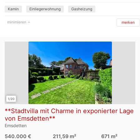
Kamin
Einliegerwohnung
Gasheizung
minimieren
merken
1/20
**Stadtvilla mit Charme in exponierter Lage
von Emsdetten**
Emsdetten
540.000 €
211,59 m²
671 m²