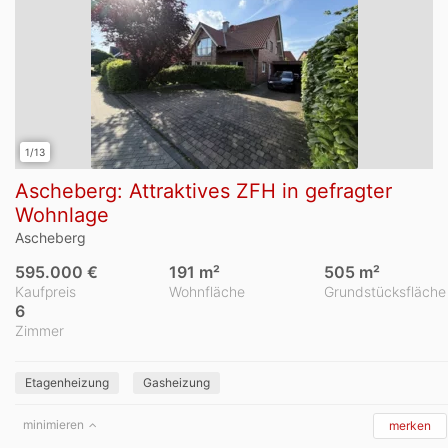
1/13
Ascheberg: Attraktives ZFH in gefragter
Wohnlage
Ascheberg
595.000 €
191 m²
505 m²
Kaufpreis
Wohnfläche
Grundstücksfläche
6
Zimmer
Etagenheizung
Gasheizung
minimieren
merken