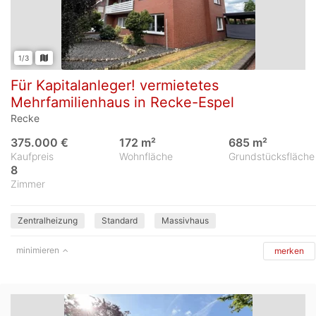
1/3
Für Kapitalanleger! vermietetes
Mehrfamilienhaus in Recke-Espel
Recke
375.000 €
172 m²
685 m²
Kaufpreis
Wohnfläche
Grundstücksfläche
8
Zimmer
Zentralheizung
Standard
Massivhaus
minimieren
merken