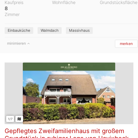
Kaufpreis
Wohnfläche
Grundstücksfläche
8
Zimmer
Einbauküche
Walmdach
Massivhaus
minimieren
merken
1/7
Gepflegtes Zweifamilienhaus mit großem