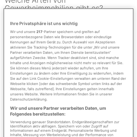
Welche Arten von
Gewerbeimmobilien gibt es?
Ihre Privatsphäre ist uns wichtig
Je nach Gewerbe, das Sie betreiben, benötigen Sie auch
Wir und unsere
217
-Partner speichern und greifen auf
individuelle Gewerberäume. Zum Beispiel sollten sich
personenbezogene Daten wie Browserdaten oder eindeutige
Gewerberäume für einen Arzt auch als Praxis eignen. Folgende
Kennungen auf Ihrem Gerät zu. Durch Auswahl von Akzeptieren
Gewerbeimmobilien können unterschieden werden und lassen
aktivieren Sie Tracking-Technologien für die unter „Wir und unsere
sich weitestgehend einordnen:
Partner verarbeiten Daten, um Ihnen Dienste bereitzustellen“
aufgeführten Zwecke. Wenn Tracker deaktiviert sind, sind manche
Inhalte und Anzeigen möglicherweise nicht mehr so relevant für Sie.
Lagerhallen
Sie können dieses Menü jederzeit wieder aufrufen, um Ihre
Büroräumlichkeiten oder -komplexe
Einstellungen zu ändern oder Ihre Einwilligung zu widerrufen, indem
Sie auf den Link Cookie-Einstellungen verwalten am unteren Rand der
Ladenflächen
Webseite klicken [oder das schwebende Symbol unten links auf der
Praxisräumlichkeiten
Webseite, falls zutreffend]. Ihre Einstellungen gelten innerhalb
Produktionshallen
unseres Website. Weitere Informationen finden Sie in unserer
Datenschutzerklärung.
Ob Sie ein komplettes Gebäude, einzelne Räume oder nur einen
Wir und unsere Partner verarbeiten Daten, um
Raum benötigen, hängt von Ihrem Vorhaben und Gewerbe ab.
Folgendes bereitzustellen:
Bei uns finden Sie alle Arten von Immobilien, ebenso spezielle
Verwendung genauer Standortdaten. Endgeräteeigenschaften zur
Gewerbeimmobilien wie beispielsweise Turnhallen oder
Identifikation aktiv abfragen. Speichern von oder Zugriff auf
Industrieflächen.
Informationen auf einem Endgerät. Personalisierte Werbung und
Inhalte, Messung von Werbeleistung und der Performance von