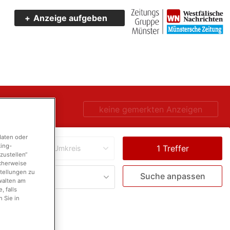
Anzeige aufgeben
keine gemerkten Anzeigen
daten oder
king-
Umkreis
zustellen“
icherweise
stellungen zu
Suche anpassen
walten am
 falls
 Sie in