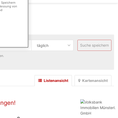
. Speichern
 Messung von
nd
Suche speichern
täglich
en.
Listenansicht
Kartenansicht
ingen!