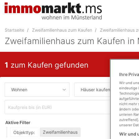
Accessibility
Modus
aktivieren
zur
Startseite
Zweifamilienhaus zum Kaufen
Zweifamilienhaus z
Navigation
zum
Zweifamilienhaus zum Kaufen in
Inhalt
zum
Inhalt
1
zum Kaufen gefunden
der
Anzeige
Ihre Priv
Wir und un
eindeutige 
Wohnen
Häuser kaufen
Technologie
aufgeführte
nicht mehr 
Wohnf
ändern oder
unteren Ran
zutreffend]
Aktive Filter
unserer Dat
Zweifamilienhaus
Objekttyp:
Wir und u