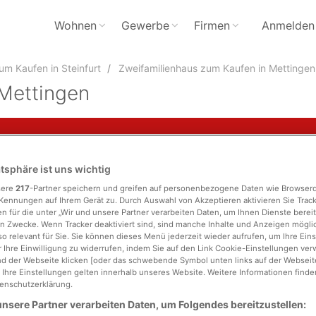
Wohnen
Gewerbe
Firmen
Anmelden
um Kaufen in Steinfurt
Zweifamilienhaus zum Kaufen in Mettingen
 Mettingen
atsphäre ist uns wichtig
sere
217
-Partner speichern und greifen auf personenbezogene Daten wie Browser
Kennungen auf Ihrem Gerät zu. Durch Auswahl von Akzeptieren aktivieren Sie Trac
Stadtteil
n für die unter „Wir und unsere Partner verarbeiten Daten, um Ihnen Dienste bereit
n Zwecke. Wenn Tracker deaktiviert sind, sind manche Inhalte und Anzeigen mögl
so relevant für Sie. Sie können dieses Menü jederzeit wieder aufrufen, um Ihre Ein
läche
Zimmer
 Ihre Einwilligung zu widerrufen, indem Sie auf den Link Cookie-Einstellungen ver
d der Webseite klicken [oder das schwebende Symbol unten links auf der Webseite,
. Ihre Einstellungen gelten innerhalb unseres Website. Weitere Informationen finden
enschutzerklärung.
nsere Partner verarbeiten Daten, um Folgendes bereitzustellen: