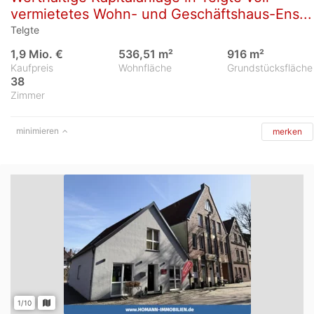
vermietetes Wohn- und Geschäftshaus-Ens...
Telgte
1,9 Mio. €
536,51 m²
916 m²
Kaufpreis
Wohnfläche
Grundstücksfläche
38
Zimmer
minimieren
merken
1/10