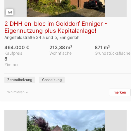
1/6
2 DHH en-bloc im Golddorf Enniger -
Eigennutzung plus Kapitalanlage!
Angelfeldstraße 34 a und b, Ennigerloh
464.000 €
213,38 m²
871 m²
Kaufpreis
Wohnfläche
Grundstücksfläche
8
Zimmer
Zentralheizung
Gasheizung
minimieren
merken