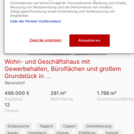
Informationen auf einem Endgerät. Personalisierte Werbung und Inhalte,
Messung von Werbeleistung und der Performance von Inhalten,
Zielgruppenforschung sowie Entwicklung und Verbesserung von
Angeboten.
Liste der Partner (Lieferanten)
Zwecke anzeigen
Akzeptieren
1/18
Wohn- und Geschäftshaus mit
Gewerbehallen, Büroflächen und großem
Grundstück in ...
Warendorf
499.000 €
281 m²
1.786 m²
Kaufpreis
Wohnfläche
Grundstücksfläche
12
Zimmer
Einbauküche
Teppich
Carport
Zentralheizung
Kamin
Satteldach
Garage
Freifläche
Parkett