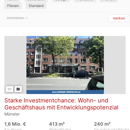
Fliesen
Standard
minimieren
merken
1/1
Starke Investmentchance: Wohn- und
Geschäftshaus mit Entwicklungspotenzial
Münster
1,6 Mio. €
413 m²
240 m²
Kaufpreis
Wohnfläche
Grundstücksfläche