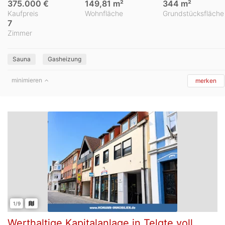
375.000 €
149,81 m²
344 m²
Kaufpreis
Wohnfläche
Grundstücksfläche
7
Zimmer
Sauna
Gasheizung
minimieren
merken
1/9
Werthaltige Kapitalanlage in Telgte voll