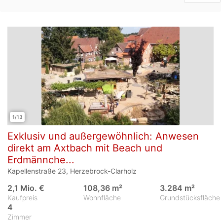
1/13
Exklusiv und außergewöhnlich: Anwesen
direkt am Axtbach mit Beach und
Erdmännche...
Kapellenstraße 23, Herzebrock-Clarholz
2,1 Mio. €
108,36 m²
3.284 m²
Kaufpreis
Wohnfläche
Grundstücksfläche
4
Zimmer