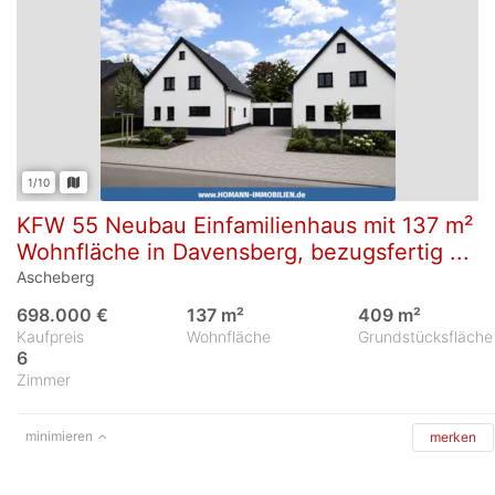
1/10
KFW 55 Neubau Einfamilienhaus mit 137 m²
Wohnfläche in Davensberg, bezugsfertig ...
Ascheberg
698.000 €
137 m²
409 m²
Kaufpreis
Wohnfläche
Grundstücksfläche
6
Zimmer
minimieren
merken