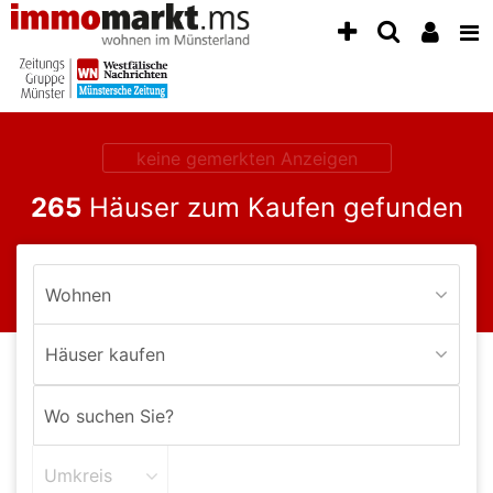
Accessibility
Modus
aktivieren
zur
Navigation
zum
Inhalt
keine gemerkten Anzeigen
zum
265
Häuser zum Kaufen gefunden
Inhalt
der
Anzeige
Wohnen
Häuser kaufen
Umkreis