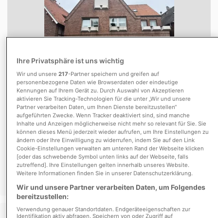
Ihre Privatsphäre ist uns wichtig
1/18
Wir und unsere
217
-Partner speichern und greifen auf
personenbezogene Daten wie Browserdaten oder eindeutige
WuG Freckenhorst: "Wohnen und Arbeiten
Kennungen auf Ihrem Gerät zu. Durch Auswahl von Akzeptieren
unter einem Dach" möglich!
aktivieren Sie Tracking-Technologien für die unter „Wir und unsere
Warendorfer Straße 53, Warendorf
Partner verarbeiten Daten, um Ihnen Dienste bereitzustellen“
aufgeführten Zwecke. Wenn Tracker deaktiviert sind, sind manche
395.000 €
147,49 m²
539 m²
Inhalte und Anzeigen möglicherweise nicht mehr so relevant für Sie. Sie
können dieses Menü jederzeit wieder aufrufen, um Ihre Einstellungen zu
Kaufpreis
Wohnfläche
Grundstücksfläche
ändern oder Ihre Einwilligung zu widerrufen, indem Sie auf den Link
Cookie-Einstellungen verwalten am unteren Rand der Webseite klicken
[oder das schwebende Symbol unten links auf der Webseite, falls
Zentralheizung
Gasheizung
zutreffend]. Ihre Einstellungen gelten innerhalb unseres Website.
Weitere Informationen finden Sie in unserer Datenschutzerklärung.
minimieren
merken
Wir und unsere Partner verarbeiten Daten, um Folgendes
bereitzustellen:
Verwendung genauer Standortdaten. Endgeräteeigenschaften zur
Identifikation aktiv abfragen. Speichern von oder Zugriff auf