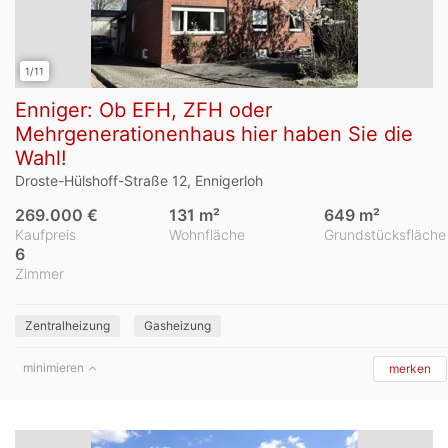
1/11
Enniger: Ob EFH, ZFH oder
Mehrgenerationenhaus hier haben Sie die
Wahl!
Droste-Hülshoff-Straße 12, Ennigerloh
269.000 €
131 m²
649 m²
Kaufpreis
Wohnfläche
Grundstücksfläche
6
Zimmer
Zentralheizung
Gasheizung
minimieren
merken