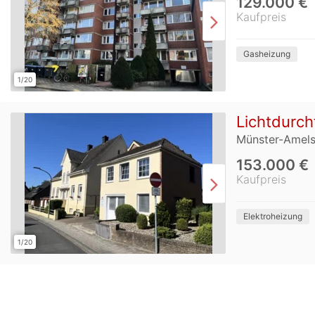
129.000 €
Kaufpreis
Gasheizung
1/20
Lichtdurch
Münster-Amel
153.000 €
Kaufpreis
Elektroheizung
1/20