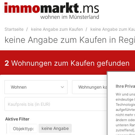
Accessibility
Modus
aktivieren
zur
Startseite
keine Angabe zum Kaufen
keine Angabe zum Kau
Navigation
zum
keine Angabe zum Kaufen in Regi
Inhalt
zum
Inhalt
2
Wohnungen zum Kaufen gefunden
der
Anzeige
Ihre Priv
Wohnen
Wohnungen kaufen
Wir und un
eindeutige 
Wohnf
Technologie
aufgeführte
nicht mehr 
Aktive Filter
ändern oder
unteren Ran
keine Angabe
Objekttyp:
zutreffend]