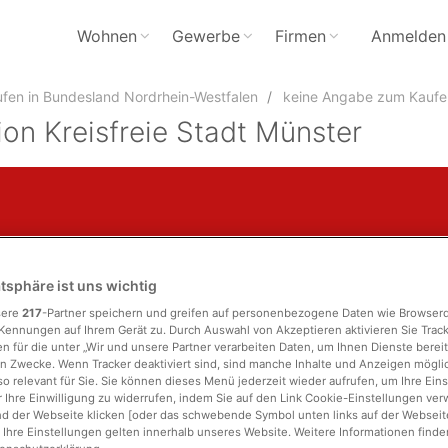
Wohnen
Gewerbe
Firmen
Anmelden
fen in Bundesland Nordrhein-Westfalen
keine Angabe zum Kaufen 
on Kreisfreie Stadt Münster
atsphäre ist uns wichtig
Stadtteil
sere
217
-Partner speichern und greifen auf personenbezogene Daten wie Browser
Kennungen auf Ihrem Gerät zu. Durch Auswahl von Akzeptieren aktivieren Sie Trac
läche
Zimmer
n für die unter „Wir und unsere Partner verarbeiten Daten, um Ihnen Dienste bereit
n Zwecke. Wenn Tracker deaktiviert sind, sind manche Inhalte und Anzeigen mögl
so relevant für Sie. Sie können dieses Menü jederzeit wieder aufrufen, um Ihre Ein
 Ihre Einwilligung zu widerrufen, indem Sie auf den Link Cookie-Einstellungen ver
d der Webseite klicken [oder das schwebende Symbol unten links auf der Webseite,
. Ihre Einstellungen gelten innerhalb unseres Website. Weitere Informationen finden