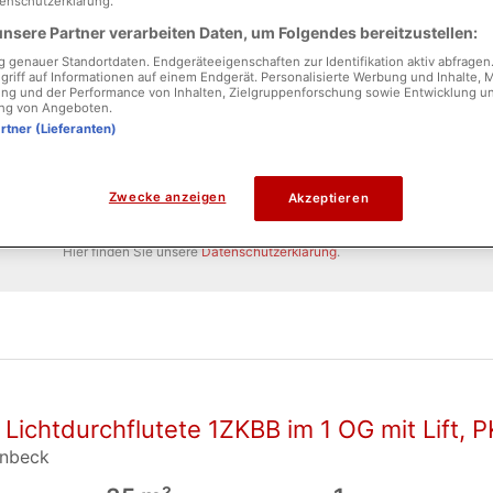
enschutzerklärung.
nsere Partner verarbeiten Daten, um Folgendes bereitzustellen:
genauer Standortdaten. Endgeräteeigenschaften zur Identifikation aktiv abfragen
griff auf Informationen auf einem Endgerät. Personalisierte Werbung und Inhalte,
ng und der Performance von Inhalten, Zielgruppenforschung sowie Entwicklung u
ng von Angeboten.
artner (Lieferanten)
Zwecke anzeigen
Akzeptieren
 Sie durch Ankreuzen des nebenstehenden Feldes, dass Sie unsere
AGB
akzeptier
Hier finden Sie unsere
Datenschutzerklärung
.
. Lichtdurchflutete 1ZKBB im 1 OG mit Lift, P
enbeck