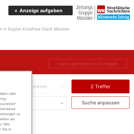
Anzeige aufgeben
in Region Kreisfreie Stadt Münster
keine gemerkten Anzeigen
Umkreis
daten oder
king-
Suche anpassen
zustellen“
icherweise
stellungen zu
walten am
 falls
 Sie in