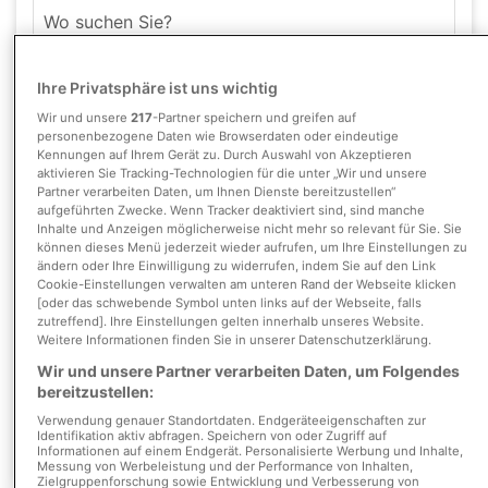
Umkreis
Ihre Privatsphäre ist uns wichtig
Wir und unsere
217
-Partner speichern und greifen auf
personenbezogene Daten wie Browserdaten oder eindeutige
Kennungen auf Ihrem Gerät zu. Durch Auswahl von Akzeptieren
aktivieren Sie Tracking-Technologien für die unter „Wir und unsere
Partner verarbeiten Daten, um Ihnen Dienste bereitzustellen“
aufgeführten Zwecke. Wenn Tracker deaktiviert sind, sind manche
Inhalte und Anzeigen möglicherweise nicht mehr so relevant für Sie. Sie
können dieses Menü jederzeit wieder aufrufen, um Ihre Einstellungen zu
Wohnfläche
ändern oder Ihre Einwilligung zu widerrufen, indem Sie auf den Link
Cookie-Einstellungen verwalten am unteren Rand der Webseite klicken
[oder das schwebende Symbol unten links auf der Webseite, falls
Zimmer
zutreffend]. Ihre Einstellungen gelten innerhalb unseres Website.
Weitere Informationen finden Sie in unserer Datenschutzerklärung.
Wir und unsere Partner verarbeiten Daten, um Folgendes
Suche anpassen
bereitzustellen:
Verwendung genauer Standortdaten. Endgeräteeigenschaften zur
Identifikation aktiv abfragen. Speichern von oder Zugriff auf
Etagenwohnung
Objekttyp:
Informationen auf einem Endgerät. Personalisierte Werbung und Inhalte,
Messung von Werbeleistung und der Performance von Inhalten,
Zielgruppenforschung sowie Entwicklung und Verbesserung von