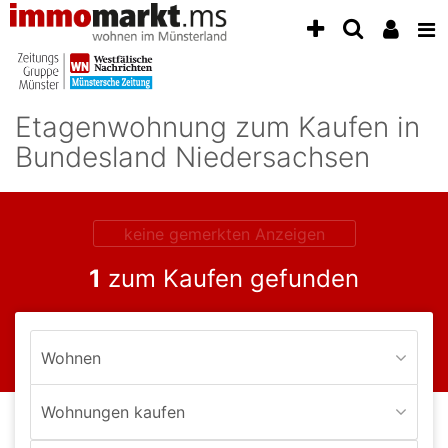
Accessibility
Modus
aktivieren
zur
Navigation
Etagenwohnung zum Kaufen in
zum
Inhalt
Bundesland Niedersachsen
zum
Inhalt
der
Anzeige
keine gemerkten Anzeigen
1
zum Kaufen gefunden
Wohnen
Wohnungen kaufen