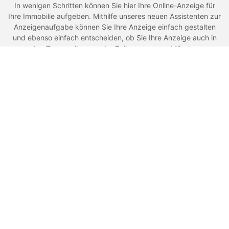
In wenigen Schritten können Sie hier Ihre Online-Anzeige für
Ihre Immobilie aufgeben. Mithilfe unseres neuen Assistenten zur
Anzeigenaufgabe können Sie Ihre Anzeige einfach gestalten
und ebenso einfach entscheiden, ob Sie Ihre Anzeige auch in
den Tageszeitungen der Zeitungsgruppe Münster
veröffentlichen wollen - Sie haben die Wahl.
Kontakt
Zeitungsgruppe Münster
An der Hansalinie 1
48163 Münster
+49 (0)251 - 690 4919
service@immomarkt.ms
Impressum