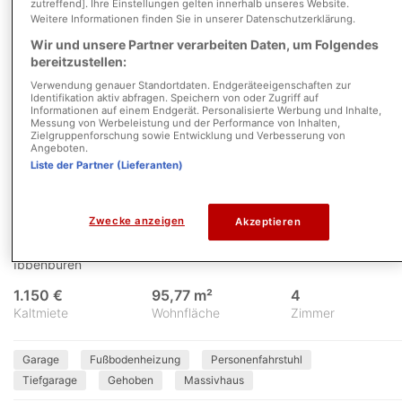
zutreffend]. Ihre Einstellungen gelten innerhalb unseres Website.
Weitere Informationen finden Sie in unserer Datenschutzerklärung.
Wir und unsere Partner verarbeiten Daten, um Folgendes
bereitzustellen:
Verwendung genauer Standortdaten. Endgeräteeigenschaften zur
Identifikation aktiv abfragen. Speichern von oder Zugriff auf
Informationen auf einem Endgerät. Personalisierte Werbung und Inhalte,
Messung von Werbeleistung und der Performance von Inhalten,
Zielgruppenforschung sowie Entwicklung und Verbesserung von
Angeboten.
Liste der Partner (Lieferanten)
1/12
Haus zu groß geworden? Eine rundum
Zwecke anzeigen
Akzeptieren
gelungene Alternative wartet auf Sie!
Ibbenbüren
1.150 €
95,77 m²
4
Kaltmiete
Wohnfläche
Zimmer
Garage
Fußbodenheizung
Personenfahrstuhl
Tiefgarage
Gehoben
Massivhaus