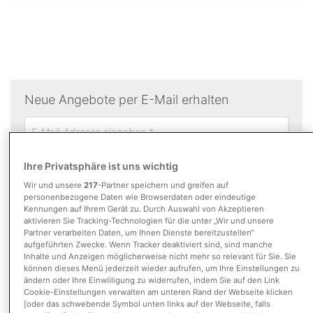
Neue Angebote per E-Mail erhalten
täglich
Ihre Privatsphäre ist uns wichtig
Wir und unsere
217
-Partner speichern und greifen auf
Suche speichern
personenbezogene Daten wie Browserdaten oder eindeutige
Kennungen auf Ihrem Gerät zu. Durch Auswahl von Akzeptieren
aktivieren Sie Tracking-Technologien für die unter „Wir und unsere
Partner verarbeiten Daten, um Ihnen Dienste bereitzustellen“
Bitte bestätigen Sie durch Ankreuzen des nebenstehenden
aufgeführten Zwecke. Wenn Tracker deaktiviert sind, sind manche
Feldes, dass Sie unsere
AGB
akzeptieren.
Inhalte und Anzeigen möglicherweise nicht mehr so relevant für Sie. Sie
Hier finden Sie unsere
Datenschutzerklärung
.
können dieses Menü jederzeit wieder aufrufen, um Ihre Einstellungen zu
ändern oder Ihre Einwilligung zu widerrufen, indem Sie auf den Link
Cookie-Einstellungen verwalten am unteren Rand der Webseite klicken
Sortierung
[oder das schwebende Symbol unten links auf der Webseite, falls