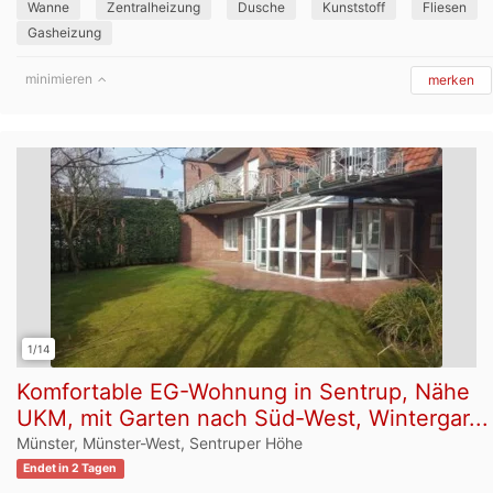
Wanne
Zentralheizung
Dusche
Kunststoff
Fliesen
Gasheizung
minimieren
merken
1/14
Komfortable EG-Wohnung in Sentrup, Nähe
UKM, mit Garten nach Süd-West, Wintergar...
Münster, Münster-West, Sentruper Höhe
Endet in 2 Tagen