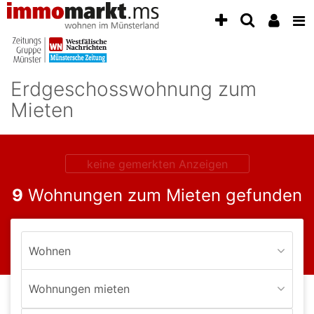
Accessibility
Modus
aktivieren
zur
Navigation
Erdgeschosswohnung zum
zum
Inhalt
Mieten
zum
Inhalt
der
Anzeige
keine gemerkten Anzeigen
9
Wohnungen zum Mieten gefunden
Wohnen
Wohnungen mieten