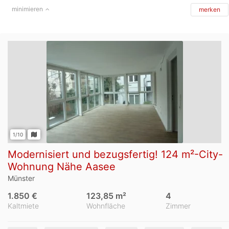
minimieren
merken
1/10
Modernisiert und bezugsfertig! 124 m²-City-
Wohnung Nähe Aasee
Münster
1.850 €
123,85 m²
4
Kaltmiete
Wohnfläche
Zimmer