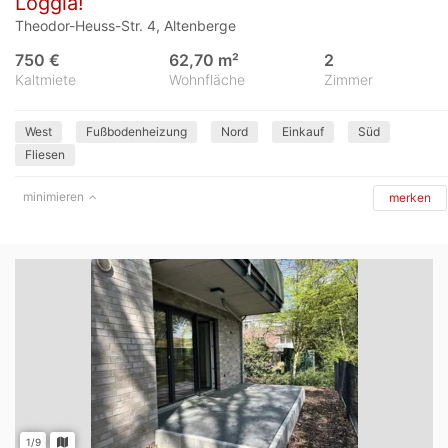
Loggia!
Theodor-Heuss-Str. 4, Altenberge
750 €
62,70 m²
2
Kaltmiete
Wohnfläche
Zimmer
West
Fußbodenheizung
Nord
Einkauf
Süd
Fliesen
minimieren
merken
1/9