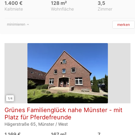
1.400 €
128 m²
3,5
Kaltmiete
Wohnfläche
Zimmer
minimieren
merken
1/4
Grünes Familienglück nahe Münster - mit
Platz für Pferdefreunde
Hägerstraße 65, Münster / West
1.169 €
167 m²
7