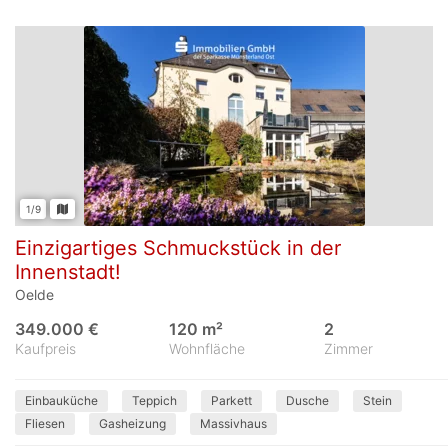
1/9
Einzigartiges Schmuckstück in der
Innenstadt!
Oelde
349.000 €
120 m²
2
Kaufpreis
Wohnfläche
Zimmer
Einbauküche
Teppich
Parkett
Dusche
Stein
Fliesen
Gasheizung
Massivhaus