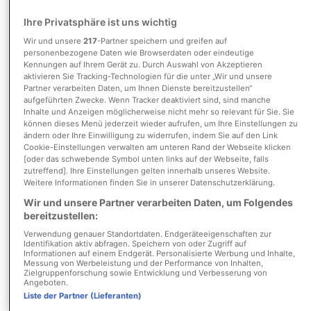
Ihre Privatsphäre ist uns wichtig
Wir und unsere
217
-Partner speichern und greifen auf
Umkreis
personenbezogene Daten wie Browserdaten oder eindeutige
Kennungen auf Ihrem Gerät zu. Durch Auswahl von Akzeptieren
aktivieren Sie Tracking-Technologien für die unter „Wir und unsere
Partner verarbeiten Daten, um Ihnen Dienste bereitzustellen“
aufgeführten Zwecke. Wenn Tracker deaktiviert sind, sind manche
Inhalte und Anzeigen möglicherweise nicht mehr so relevant für Sie. Sie
können dieses Menü jederzeit wieder aufrufen, um Ihre Einstellungen zu
ändern oder Ihre Einwilligung zu widerrufen, indem Sie auf den Link
Cookie-Einstellungen verwalten am unteren Rand der Webseite klicken
[oder das schwebende Symbol unten links auf der Webseite, falls
Wohnfläche
zutreffend]. Ihre Einstellungen gelten innerhalb unseres Website.
Weitere Informationen finden Sie in unserer Datenschutzerklärung.
Wir und unsere Partner verarbeiten Daten, um Folgendes
Zimmer
bereitzustellen:
Verwendung genauer Standortdaten. Endgeräteeigenschaften zur
Suche anpassen
Identifikation aktiv abfragen. Speichern von oder Zugriff auf
Informationen auf einem Endgerät. Personalisierte Werbung und Inhalte,
Messung von Werbeleistung und der Performance von Inhalten,
Zielgruppenforschung sowie Entwicklung und Verbesserung von
Erdgeschosswohnung
Angeboten.
Objekttyp:
Liste der Partner (Lieferanten)