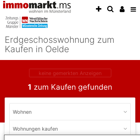
Accessibility
Modus
aktivieren
zur
Navigation
Erdgeschosswohnung zum
zum
Inhalt
Kaufen in Oelde
zum
Inhalt
der
Anzeige
keine gemerkten Anzeigen
1
zum Kaufen gefunden
Wohnen
Wohnungen kaufen