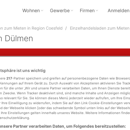
Wohnen
Gewerbe
Firmen
Anmelden
en zum Mieten in Region Coesfeld
Einzelhandelsladen zum Mieten
in Dülmen
atsphäre ist uns wichtig
sere
217
-Partner speichern und greifen auf personenbezogene Daten wie Browser
Kennungen auf Ihrem Gerät zu. Durch Auswahl von Akzeptieren aktivieren Sie Trac
Stadtteil
n für die unter „Wir und unsere Partner verarbeiten Daten, um Ihnen Dienste bereit
n Zwecke. Wenn Tracker deaktiviert sind, sind manche Inhalte und Anzeigen mögl
so relevant für Sie. Sie können dieses Menü jederzeit wieder aufrufen, um Ihre Ein
er
 Ihre Einwilligung zu widerrufen, indem Sie auf den Link Cookie-Einstellungen ver
d der Webseite klicken [oder das schwebende Symbol unten links auf der Webseite,
. Ihre Einstellungen gelten innerhalb unseres Website. Weitere Informationen finden
enschutzerklärung.
nsere Partner verarbeiten Daten, um Folgendes bereitzustellen: