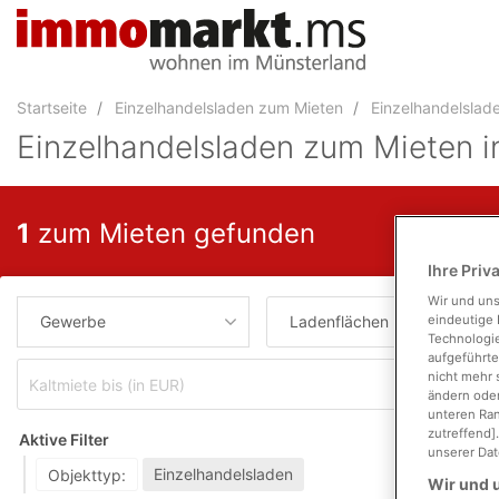
Accessibility
Modus
aktivieren
zur
Startseite
Einzelhandelsladen zum Mieten
Einzelhandelslad
Navigation
zum
Einzelhandelsladen zum Mieten 
Inhalt
zum
Inhalt
1
zum Mieten gefunden
der
Anzeige
Ihre Priv
Wir und un
Gewerbe
Ladenflächen mieten
eindeutige 
Technologie
aufgeführte
nicht mehr 
Zimm
ändern oder
unteren Ran
zutreffend]
Aktive Filter
unserer Dat
Einzelhandelsladen
Objekttyp:
Wir und u