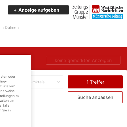
Anzeige aufgeben
 in Dülmen
keine gemerkten Anzeigen
daten oder
king-
Umkreis
zustellen“
icherweise
stellungen zu
Suche anpassen
walten am
 falls
 Sie in