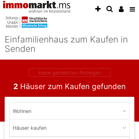
Accessibility
Modus
aktivieren
zur
Navigation
Einfamilienhaus zum Kaufen in
zum
Inhalt
Senden
zum
Inhalt
der
Anzeige
keine gemerkten Anzeigen
2
Häuser zum Kaufen gefunden
Wohnen
Häuser kaufen