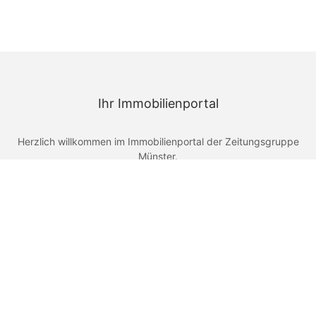
Ihr Immobilienportal
Herzlich willkommen im Immobilienportal der Zeitungsgruppe
Münster.
In wenigen Schritten können Sie hier Ihre Online-Anzeige für
Ihre Immobilie aufgeben. Mithilfe unseres neuen Assistenten zur
Anzeigenaufgabe können Sie Ihre Anzeige einfach gestalten
und ebenso einfach entscheiden, ob Sie Ihre Anzeige auch in
den Tageszeitungen der Zeitungsgruppe Münster
veröffentlichen wollen - Sie haben die Wahl.
Kontakt