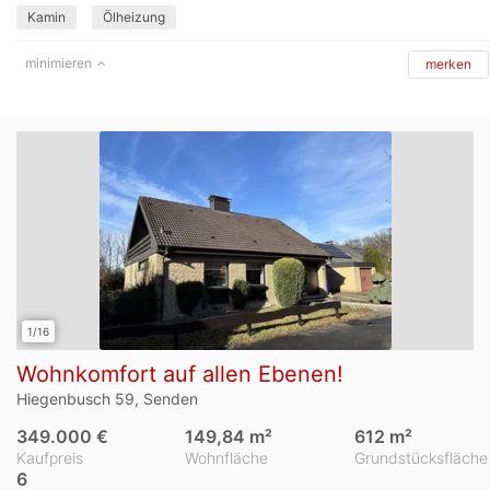
Kamin
Ölheizung
minimieren
merken
1/16
Wohnkomfort auf allen Ebenen!
Hiegenbusch 59, Senden
349.000 €
149,84 m²
612 m²
Kaufpreis
Wohnfläche
Grundstücksfläche
6