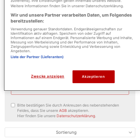
zutreffend]. Ihre Einstellungen gelten innerhalb unseres Website.
Weitere Informationen finden Sie in unserer Datenschutzerklärung.
Wir und unsere Partner verarbeiten Daten, um Folgendes
bereitzustellen:
Verwendung genauer Standortdaten. Endgeräteeigenschaften zur
Identifikation aktiv abfragen. Speichern von oder Zugriff auf
Informationen auf einem Endgerät. Personalisierte Werbung und Inhalte,
Messung von Werbeleistung und der Performance von Inhalten,
Neue Angebote per E-Mail erhalten
Zielgruppenforschung sowie Entwicklung und Verbesserung von
Angeboten.
Liste der Partner (Lieferanten)
täglich
Zwecke anzeigen
Akzeptieren
Suche speichern
Bitte bestätigen Sie durch Ankreuzen des nebenstehenden
Feldes, dass Sie unsere
AGB
akzeptieren.
Hier finden Sie unsere
Datenschutzerklärung
.
Sortierung