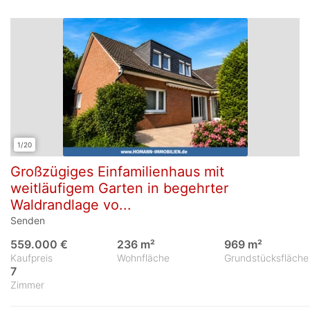
1/20
Großzügiges Einfamilienhaus mit
weitläufigem Garten in begehrter
Waldrandlage vo...
Senden
559.000 €
236 m²
969 m²
Kaufpreis
Wohnfläche
Grundstücksfläche
7
Zimmer