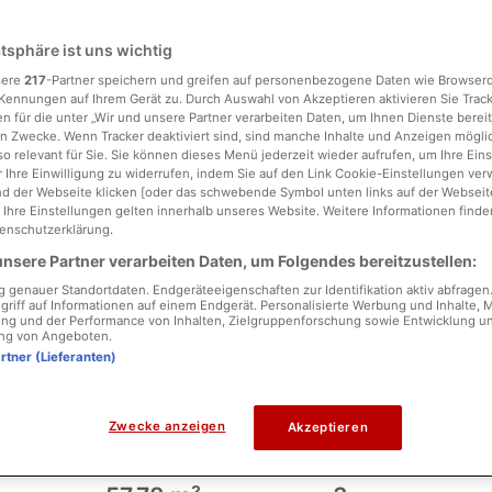
atsphäre ist uns wichtig
sere
217
-Partner speichern und greifen auf personenbezogene Daten wie Browser
Kennungen auf Ihrem Gerät zu. Durch Auswahl von Akzeptieren aktivieren Sie Trac
n für die unter „Wir und unsere Partner verarbeiten Daten, um Ihnen Dienste bereit
n Zwecke. Wenn Tracker deaktiviert sind, sind manche Inhalte und Anzeigen mögl
so relevant für Sie. Sie können dieses Menü jederzeit wieder aufrufen, um Ihre Ein
 Ihre Einwilligung zu widerrufen, indem Sie auf den Link Cookie-Einstellungen ver
d der Webseite klicken [oder das schwebende Symbol unten links auf der Webseite,
. Ihre Einstellungen gelten innerhalb unseres Website. Weitere Informationen finden
enschutzerklärung.
 Sie durch Ankreuzen des nebenstehenden Feldes, dass Sie unsere
AGB
akzeptier
Hier finden Sie unsere
Datenschutzerklärung
.
nsere Partner verarbeiten Daten, um Folgendes bereitzustellen:
genauer Standortdaten. Endgeräteeigenschaften zur Identifikation aktiv abfragen
griff auf Informationen auf einem Endgerät. Personalisierte Werbung und Inhalte,
ng und der Performance von Inhalten, Zielgruppenforschung sowie Entwicklung u
ng von Angeboten.
artner (Lieferanten)
ndorf, schöne Dachgeschosswohnung als 
Zwecke anzeigen
Akzeptieren
d-Weg 58a, Münster