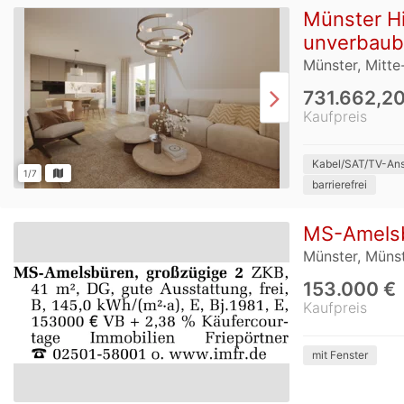
Münster Hi
unverbauba
Münster, Mitt
731.662,20
Kaufpreis
Kabel/SAT/TV-Ans
1/7
barrierefrei
MS-Amelsbü
Münster, Müns
153.000 €
Kaufpreis
mit Fenster