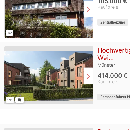
185.000 €
Kaufpreis
Zentralheizung
1/2
Hochwertig
Wei...
Münster
414.000 €
Kaufpreis
Personenfahrstuhl
1/11