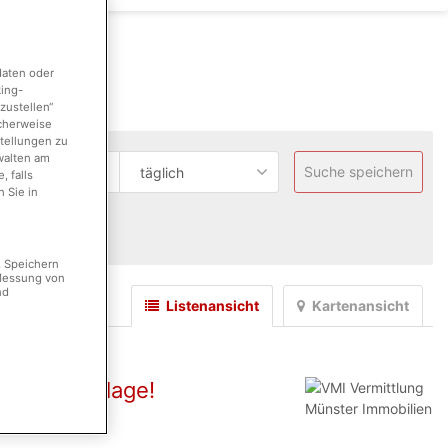
daten oder
king-
zustellen“
icherweise
stellungen zu
walten am
Suche speichern
täglich
 falls
 Sie in
en.
. Speichern
 Messung von
nd
Listenansicht
Kartenansicht
Kapitalanlage!