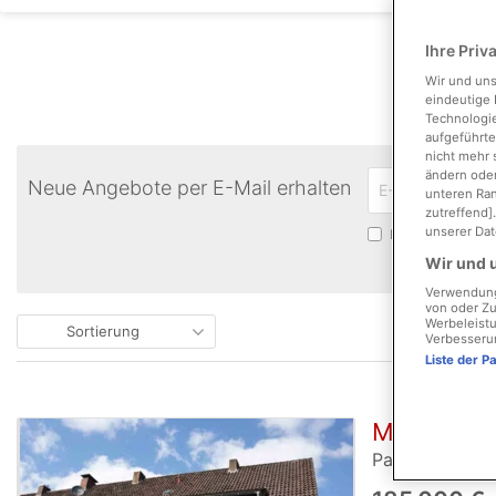
Ihre Priv
Wir und un
eindeutige 
Technologie
aufgeführte
nicht mehr 
ändern oder
Neue Angebote per E-Mail erhalten
unteren Ran
zutreffend]
unserer Dat
Bitte bestätigen
Wir und u
Verwendung 
von oder Zu
Werbeleistu
Sortierung
Verbesseru
Liste der P
MS-Gremme
Paul-Engelhar