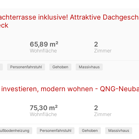
chterrasse inklusive! Attraktive Dachges
eck
65,89 m²
2
Wohnfläche
Zimmer
Personenfahrstuhl
Gehoben
Massivhaus
g investieren, modern wohnen - QNG-Neuba
75,30 m²
2
Wohnfläche
Zimmer
ußbodenheizung
Personenfahrstuhl
Gehoben
Massivhaus