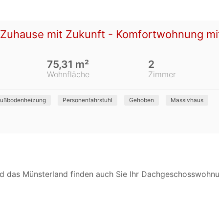
uhause mit Zukunft - Komfortwohnung mit 
75,31 m²
2
Wohnfläche
Zimmer
ußbodenheizung
Personenfahrstuhl
Gehoben
Massivhaus
d das Münsterland finden auch Sie Ihr Dachgeschosswohnun