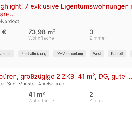
ghlight! 7 exklusive Eigentumswohnungen m
re...
e-Nordost
 €
73,98 m²
3
Wohnfläche
Zimmer
chluss
Zentralheizung
DV-Verkabelung
West
Parkett
ren, großzügige 2 ZKB, 41 m², DG, gute ..
ter-Süd, Münster-Amelsbüren
41 m²
2
Wohnfläche
Zimmer