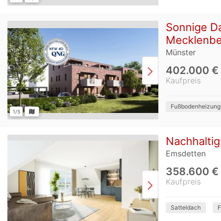
Sonnige Da
Mecklenb
Münster
402.000 €
Kaufpreis
Fußbodenheizung
1/5
Nachhalti
Emsdetten
358.600 €
Kaufpreis
Satteldach
F