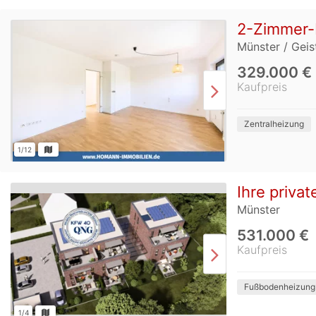
2-Zimmer-E
Münster / Geis
329.000 €
Kaufpreis
Zentralheizung
1/12
Ihre priva
Münster
531.000 €
Kaufpreis
Fußbodenheizung
1/4