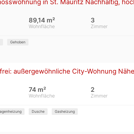
sswohnung in St. Mauritz Nachhaltig, hoch
89,14 m²
3
Wohnfläche
Zimmer
Gehoben
g frei: außergewöhnliche City-Wohnung Nähe
74 m²
2
Wohnfläche
Zimmer
tagenheizung
Dusche
Gasheizung