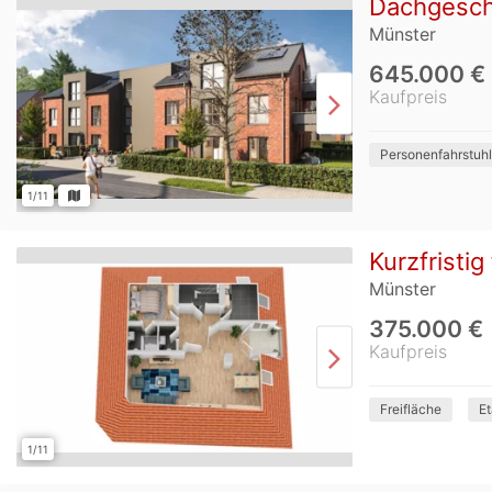
Dachgescho
Münster
645.000 €
Kaufpreis
Personenfahrstuhl
1/11
Kurzfristi
Münster
375.000 €
Kaufpreis
Freifläche
E
1/11