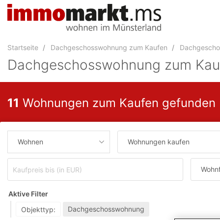
Accessibility
Modus
aktivieren
zur
Startseite
Dachgeschosswohnung zum Kaufen
Dachgeschos
Navigation
zum
Dachgeschosswohnung zum Kaufen
Inhalt
zum
Inhalt
11
Wohnungen zum Kaufen gefunden
der
Anzeige
Wohnen
Wohnungen kaufen
Wohnf
Aktive Filter
Dachgeschosswohnung
Objekttyp: