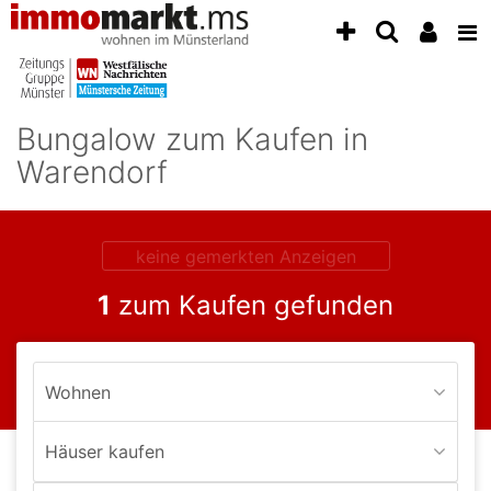
Accessibility
Modus
aktivieren
zur
Navigation
Bungalow zum Kaufen in
zum
Inhalt
Warendorf
zum
Inhalt
der
Anzeige
keine gemerkten Anzeigen
1
zum Kaufen gefunden
Wohnen
Häuser kaufen