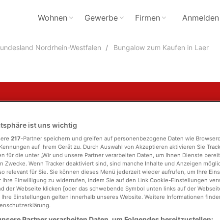
Wohnen
Gewerbe
Firmen
Anmelden
undesland Nordrhein-Westfalen
Bungalow zum Kaufen in Laer
atsphäre ist uns wichtig
sere
217
-Partner speichern und greifen auf personenbezogene Daten wie Browser
Stadtteil
Kennungen auf Ihrem Gerät zu. Durch Auswahl von Akzeptieren aktivieren Sie Trac
n für die unter „Wir und unsere Partner verarbeiten Daten, um Ihnen Dienste bereit
n Zwecke. Wenn Tracker deaktiviert sind, sind manche Inhalte und Anzeigen mögl
läche
Zimmer
so relevant für Sie. Sie können dieses Menü jederzeit wieder aufrufen, um Ihre Ein
 Ihre Einwilligung zu widerrufen, indem Sie auf den Link Cookie-Einstellungen ver
d der Webseite klicken [oder das schwebende Symbol unten links auf der Webseite,
. Ihre Einstellungen gelten innerhalb unseres Website. Weitere Informationen finden
enschutzerklärung.
nsere Partner verarbeiten Daten, um Folgendes bereitzustellen: