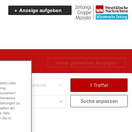
Anzeige aufgeben
keine gemerkten Anzeigen
daten oder
Umkreis
king-
zustellen“
icherweise
Suche anpassen
stellungen zu
walten am
 falls
 Sie in