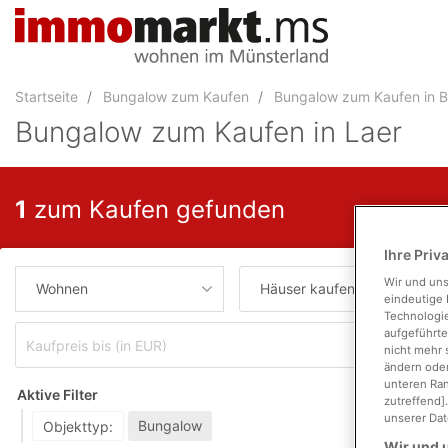
Accessibility
Modus
aktivieren
zur
Startseite
Bungalow zum Kaufen
Bungalow zum Kaufen in B
Navigation
zum
Bungalow zum Kaufen in Laer
Inhalt
zum
Inhalt
1
zum Kaufen gefunden
der
Anzeige
Ihre Priv
Wir und un
Wohnen
Häuser kaufen
eindeutige 
Technologie
aufgeführte
Wohnf
nicht mehr 
ändern oder
unteren Ran
Aktive Filter
zutreffend]
unserer Dat
Bungalow
Objekttyp:
Wir und u