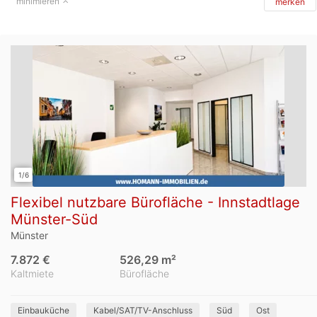
minimieren
merken
1/6
Flexibel nutzbare Bürofläche - Innstadtlage
Münster-Süd
Münster
7.872 €
526,29 m²
Kaltmiete
Bürofläche
Einbauküche
Kabel/SAT/TV-Anschluss
Süd
Ost