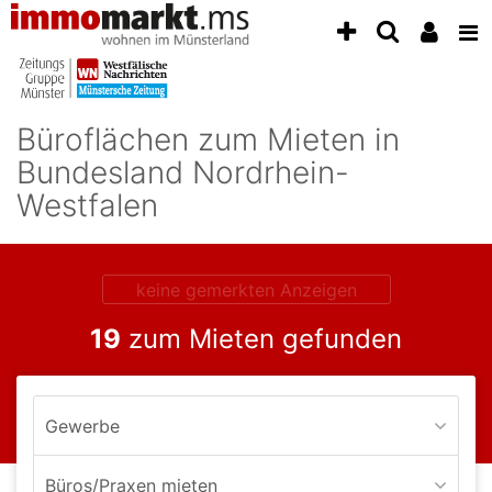
Accessibility
Modus
aktivieren
zur
Navigation
Büroflächen zum Mieten in
zum
Inhalt
Bundesland Nordrhein-
zum
Westfalen
Inhalt
der
Anzeige
keine gemerkten Anzeigen
19
zum Mieten gefunden
Gewerbe
Büros/Praxen mieten