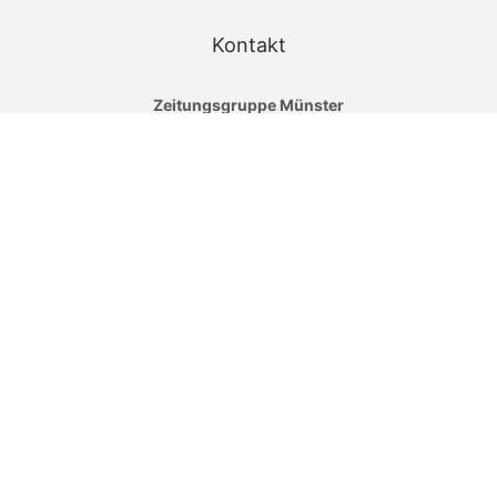
Kontakt
Zeitungsgruppe Münster
An der Hansalinie 1
48163 Münster
+49 (0)251 - 690 4919
service@immomarkt.ms
Impressum
AGB
Datenschutz
Vertrag widerrufen
Barriere melden