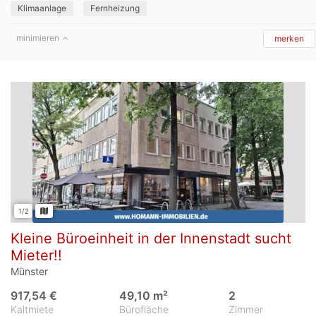
Klimaanlage
Fernheizung
minimieren
merken
1/2
Kleine Büroeinheit in der Innenstadt sucht
Mieter!!
Münster
917,54 €
49,10 m²
2
Kaltmiete
Bürofläche
Zimmer