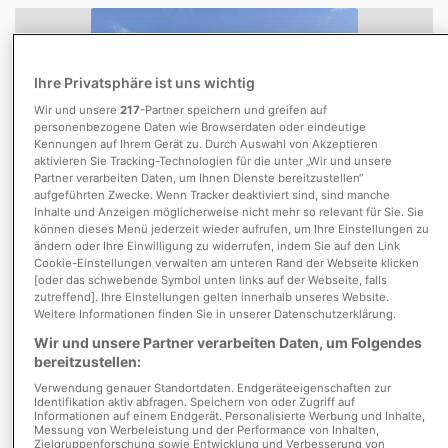
Ihre Privatsphäre ist uns wichtig
Wir und unsere
217
-Partner speichern und greifen auf
personenbezogene Daten wie Browserdaten oder eindeutige
Kennungen auf Ihrem Gerät zu. Durch Auswahl von Akzeptieren
aktivieren Sie Tracking-Technologien für die unter „Wir und unsere
Partner verarbeiten Daten, um Ihnen Dienste bereitzustellen“
1/10
aufgeführten Zwecke. Wenn Tracker deaktiviert sind, sind manche
Inhalte und Anzeigen möglicherweise nicht mehr so relevant für Sie. Sie
Zwei Büroetagen im Hiltruper Gewerbegebiet
können dieses Menü jederzeit wieder aufrufen, um Ihre Einstellungen zu
ändern oder Ihre Einwilligung zu widerrufen, indem Sie auf den Link
Münster-Hiltrup
Cookie-Einstellungen verwalten am unteren Rand der Webseite klicken
[oder das schwebende Symbol unten links auf der Webseite, falls
8,65 €
1.850 €
214 m²
zutreffend]. Ihre Einstellungen gelten innerhalb unseres Website.
Preis pro m²
Kaltmiete
Bürofläche
Weitere Informationen finden Sie in unserer Datenschutzerklärung.
Wir und unsere Partner verarbeiten Daten, um Folgendes
Einbauküche
Zentralheizung
Freifläche
Parkett
bereitzustellen:
Gasheizung
Verwendung genauer Standortdaten. Endgeräteeigenschaften zur
Identifikation aktiv abfragen. Speichern von oder Zugriff auf
Informationen auf einem Endgerät. Personalisierte Werbung und Inhalte,
minimieren
merken
Messung von Werbeleistung und der Performance von Inhalten,
Zielgruppenforschung sowie Entwicklung und Verbesserung von