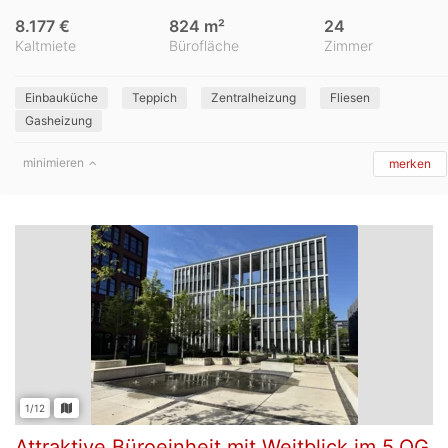
8.177 €
824 m²
24
Kaltmiete
Bürofläche
Zimmer
Einbauküche
Teppich
Zentralheizung
Fliesen
Gasheizung
minimieren
merken
1/12
Attraktive Büroeinheit mit Weitblick im 5.OG