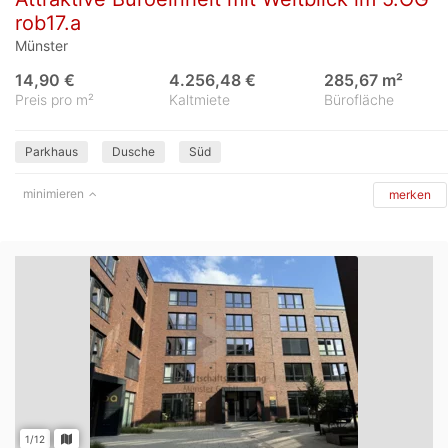
rob17.a
Münster
14,90 €
4.256,48 €
285,67 m²
Preis pro m²
Kaltmiete
Bürofläche
Parkhaus
Dusche
Süd
minimieren
merken
1/12