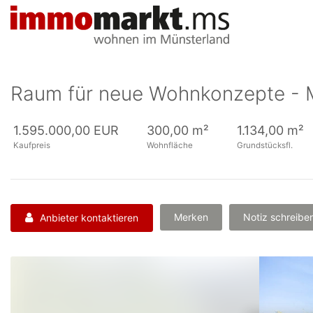
Accessibility
Modus
aktivieren
zur
Navigation
zum
Raum für neue Wohnkonzepte - 
Inhalt
zum
Inhalt
1.595.000,00 EUR
300,00 m²
1.134,00 m²
der
Kaufpreis
Wohnfläche
Grundstücksfl.
Anzeige
Merken
Notiz schreibe
Anbieter kontaktieren