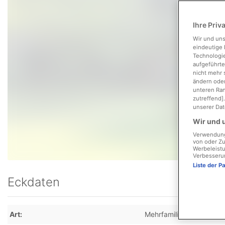
Ihre Priv
Wir und un
eindeutige 
Technologie
aufgeführte
nicht mehr 
ändern oder
unteren Ran
zutreffend]
unserer Dat
Wir und u
Verwendung 
von oder Zu
Werbeleistu
Verbesseru
Liste der P
Eckdaten
Art
Mehrfamilienhaus