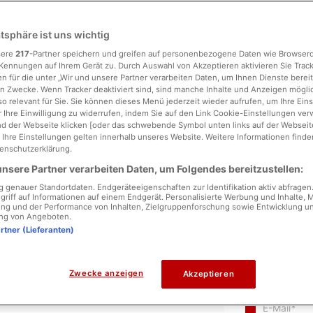
atsphäre ist uns wichtig
sere
217
-Partner speichern und greifen auf personenbezogene Daten wie Browser
Kennungen auf Ihrem Gerät zu. Durch Auswahl von Akzeptieren aktivieren Sie Trac
n für die unter „Wir und unsere Partner verarbeiten Daten, um Ihnen Dienste bereit
n Zwecke. Wenn Tracker deaktiviert sind, sind manche Inhalte und Anzeigen mögl
so relevant für Sie. Sie können dieses Menü jederzeit wieder aufrufen, um Ihre Ein
 Ihre Einwilligung zu widerrufen, indem Sie auf den Link Cookie-Einstellungen ver
d der Webseite klicken [oder das schwebende Symbol unten links auf der Webseite,
. Ihre Einstellungen gelten innerhalb unseres Website. Weitere Informationen finden
enschutzerklärung.
nsere Partner verarbeiten Daten, um Folgendes bereitzustellen:
genauer Standortdaten. Endgeräteeigenschaften zur Identifikation aktiv abfragen
griff auf Informationen auf einem Endgerät. Personalisierte Werbung und Inhalte,
ng und der Performance von Inhalten, Zielgruppenforschung sowie Entwicklung u
ng von Angeboten.
artner (Lieferanten)
Name
*
Zwecke anzeigen
Akzeptieren
E-Mail
*