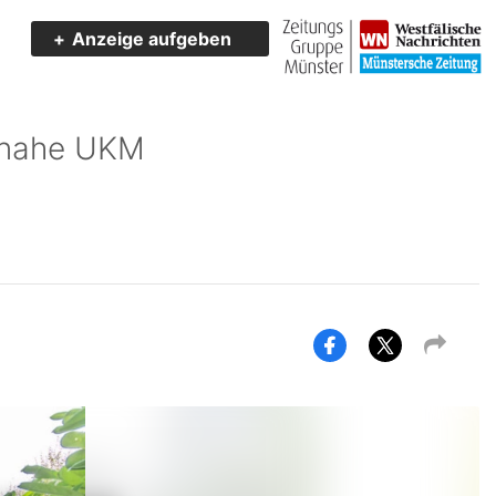
Anzeige aufgeben
 nahe UKM
Exposé
Exposé
teilen
teilen
auf
auf
Facebook
Twitter/X