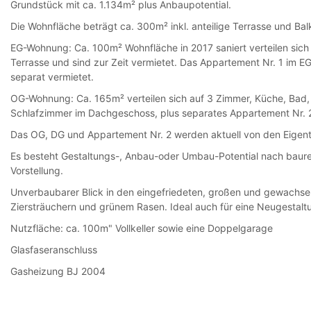
Grundstück mit ca. 1.134m² plus Anbaupotential.
Die Wohnfläche beträgt ca. 300m² inkl. anteilige Terrasse und Bal
EG-Wohnung: Ca. 100m² Wohnfläche in 2017 saniert verteilen sich
Terrasse und sind zur Zeit vermietet. Das Appartement Nr. 1 im EG
separat vermietet.
OG-Wohnung: Ca. 165m² verteilen sich auf 3 Zimmer, Küche, Bad, 
Schlafzimmer im Dachgeschoss, plus separates Appartement Nr. 2
Das OG, DG und Appartement Nr. 2 werden aktuell von den Eige
Es besteht Gestaltungs-, Anbau-oder Umbau-Potential nach baurec
Vorstellung.
Unverbaubarer Blick in den eingefriedeten, großen und gewach
Ziersträuchern und grünem Rasen. Ideal auch für eine Neugestal
Nutzfläche: ca. 100m" Vollkeller sowie eine Doppelgarage
Glasfaseranschluss
Gasheizung BJ 2004