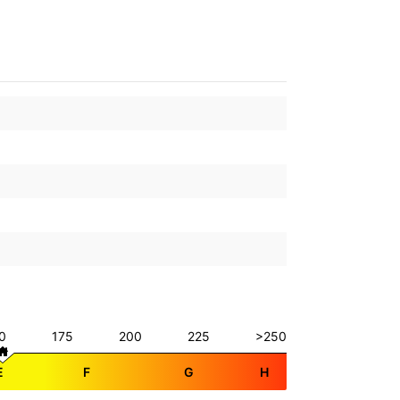
0
175
200
225
>250
E
F
G
H