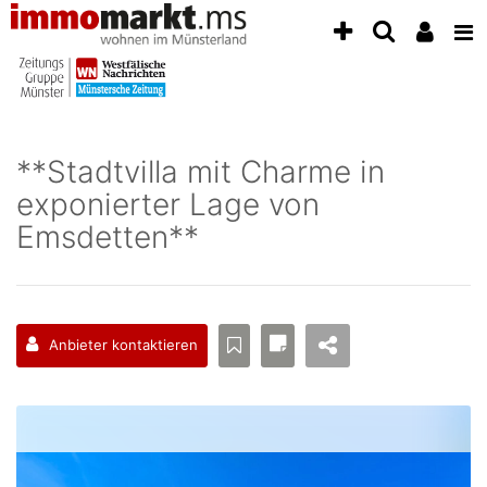
Accessibility
Modus
aktivieren
zur
Navigation
zum
Inhalt
**Stadtvilla mit Charme in
zum
exponierter Lage von
Inhalt
der
Emsdetten**
Anzeige
Anbieter kontaktieren