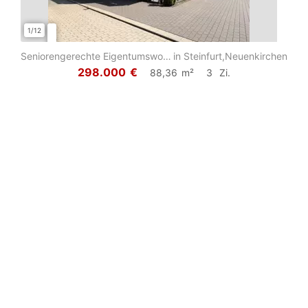
1/12
1/10
Seniorengerechte Eigentumswohnung mit Stellplatz in zentraler Lage von Neuenkirc...
in Steinfurt,Neuenkirchen
298.000
€
88,36
m²
3
Zi.