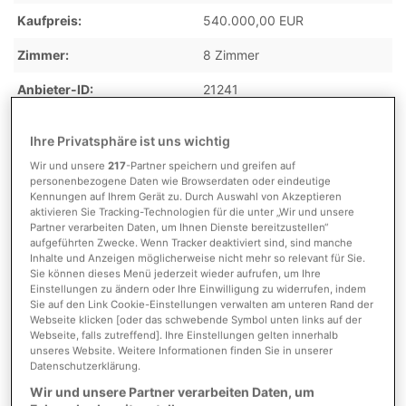
Kaufpreis
540.000,00 EUR
Zimmer
8 Zimmer
Anbieter-ID
21241
Ihre Privatsphäre ist uns wichtig
Kosten
Wir und unsere
217
-Partner speichern und greifen auf
personenbezogene Daten wie Browserdaten oder eindeutige
Kennungen auf Ihrem Gerät zu. Durch Auswahl von Akzeptieren
aktivieren Sie Tracking-Technologien für die unter „Wir und unsere
Provision
3,57 % inkl. gesetzl. MwSt.
Partner verarbeiten Daten, um Ihnen Dienste bereitzustellen“
vom Käufer
aufgeführten Zwecke. Wenn Tracker deaktiviert sind, sind manche
Inhalte und Anzeigen möglicherweise nicht mehr so relevant für Sie.
Provision inkl. MwSt.
ja
Sie können dieses Menü jederzeit wieder aufrufen, um Ihre
Einstellungen zu ändern oder Ihre Einwilligung zu widerrufen, indem
Sie auf den Link Cookie-Einstellungen verwalten am unteren Rand der
Webseite klicken [oder das schwebende Symbol unten links auf der
Webseite, falls zutreffend]. Ihre Einstellungen gelten innerhalb
Detaillierte Informationen
unseres Website. Weitere Informationen finden Sie in unserer
Datenschutzerklärung.
Wir und unsere Partner verarbeiten Daten, um