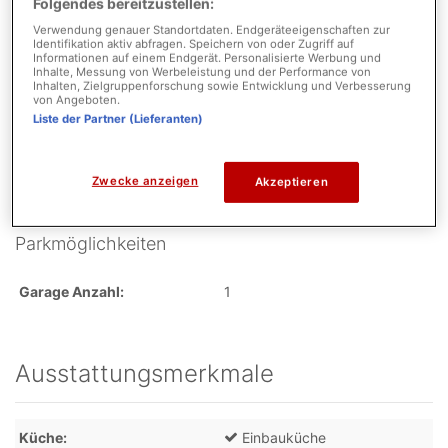
Folgendes bereitzustellen:
Flächen
Verwendung genauer Standortdaten. Endgeräteeigenschaften zur
Identifikation aktiv abfragen. Speichern von oder Zugriff auf
Informationen auf einem Endgerät. Personalisierte Werbung und
Schlafzimmer
5
Inhalte, Messung von Werbeleistung und der Performance von
Inhalten, Zielgruppenforschung sowie Entwicklung und Verbesserung
Badezimmer
2
von Angeboten.
Liste der Partner (Lieferanten)
Zustand
Zwecke anzeigen
Akzeptieren
Objektzustand
Gepflegt
Parkmöglichkeiten
Garage Anzahl
1
Ausstattungsmerkmale
Küche
Einbauküche