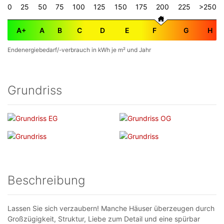
0
25
50
75
100
125
150
175
200
225
>250
A+
A
B
C
D
E
F
G
H
Endenergiebedarf/-verbrauch in kWh je m² und Jahr
Grundriss
Beschreibung
Lassen Sie sich verzaubern! Manche Häuser überzeugen durch
Großzügigkeit, Struktur, Liebe zum Detail und eine spürbar