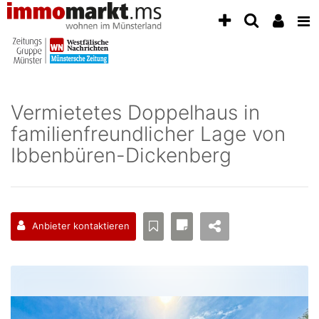
Accessibility
Modus
aktivieren
zur
Navigation
zum
Inhalt
Vermietetes Doppelhaus in
zum
familienfreundlicher Lage von
Inhalt
der
Ibbenbüren-Dickenberg
Anzeige
Anbieter kontaktieren