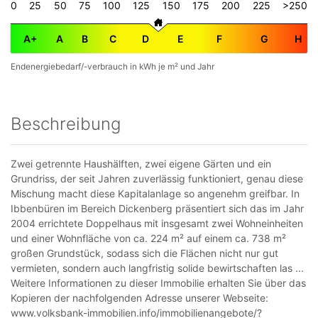
0
25
50
75
100
125
150
175
200
225
>250
A+
A
B
C
D
E
F
G
H
Endenergiebedarf/-verbrauch in kWh je m² und Jahr
Beschreibung
Zwei getrennte Haushälften, zwei eigene Gärten und ein
Grundriss, der seit Jahren zuverlässig funktioniert, genau diese
Mischung macht diese Kapitalanlage so angenehm greifbar. In
Ibbenbüren im Bereich Dickenberg präsentiert sich das im Jahr
2004 errichtete Doppelhaus mit insgesamt zwei Wohneinheiten
und einer Wohnfläche von ca. 224 m² auf einem ca. 738 m²
großen Grundstück, sodass sich die Flächen nicht nur gut
vermieten, sondern auch langfristig solide bewirtschaften las ...
Weitere Informationen zu dieser Immobilie erhalten Sie über das
Kopieren der nachfolgenden Adresse unserer Webseite:
www.volksbank-immobilien.info/immobilienangebote/?