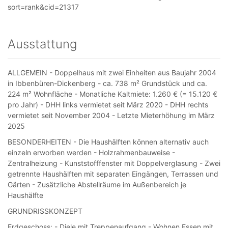
sort=rank&cid=21317
Ausstattung
ALLGEMEIN - Doppelhaus mit zwei Einheiten aus Baujahr 2004
in Ibbenbüren-Dickenberg - ca. 738 m² Grundstück und ca.
224 m² Wohnfläche - Monatliche Kaltmiete: 1.260 € (= 15.120 €
pro Jahr) - DHH links vermietet seit März 2020 - DHH rechts
vermietet seit November 2004 - Letzte Mieterhöhung im März
2025
BESONDERHEITEN - Die Haushälften können alternativ auch
einzeln erworben werden - Holzrahmenbauweise -
Zentralheizung - Kunststofffenster mit Doppelverglasung - Zwei
getrennte Haushälften mit separaten Eingängen, Terrassen und
Gärten - Zusätzliche Abstellräume im Außenbereich je
Haushälfte
GRUNDRISSKONZEPT
Erdgeschoss: - Diele mit Treppenaufgang - Wohnen Essen mit