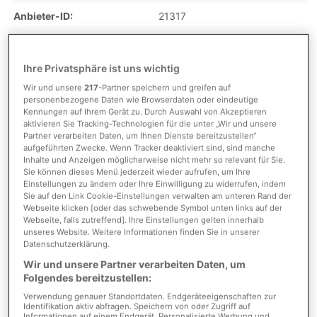
Anbieter-ID
21317
Ihre Privatsphäre ist uns wichtig
Kosten
Wir und unsere
217
-Partner speichern und greifen auf
personenbezogene Daten wie Browserdaten oder eindeutige
Kennungen auf Ihrem Gerät zu. Durch Auswahl von Akzeptieren
Mieteinnahmen p.a. IST
15.120,00 EUR
aktivieren Sie Tracking-Technologien für die unter „Wir und unsere
Partner verarbeiten Daten, um Ihnen Dienste bereitzustellen“
Provision
3,57 % inkl. gesetzl. MwSt.
aufgeführten Zwecke. Wenn Tracker deaktiviert sind, sind manche
vom Käufer
Inhalte und Anzeigen möglicherweise nicht mehr so relevant für Sie.
Sie können dieses Menü jederzeit wieder aufrufen, um Ihre
Einstellungen zu ändern oder Ihre Einwilligung zu widerrufen, indem
Provision inkl. MwSt.
ja
Sie auf den Link Cookie-Einstellungen verwalten am unteren Rand der
Webseite klicken [oder das schwebende Symbol unten links auf der
Webseite, falls zutreffend]. Ihre Einstellungen gelten innerhalb
unseres Website. Weitere Informationen finden Sie in unserer
Detaillierte Informationen
Datenschutzerklärung.
Wir und unsere Partner verarbeiten Daten, um
Folgendes bereitzustellen:
Flächen
Verwendung genauer Standortdaten. Endgeräteeigenschaften zur
Identifikation aktiv abfragen. Speichern von oder Zugriff auf
Informationen auf einem Endgerät. Personalisierte Werbung und