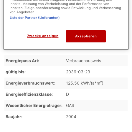
Inhalte, Messung von Werbeleistung und der Performance von
Schlafzimmer
8
Inhalten, Zielgruppenforschung sowie Entwicklung und Verbesserung
von Angeboten.
Badezimmer
2
Liste der Partner (Lieferanten)
Zwecke anzeigen
Akzeptieren
Energieausweis
Energiepass Art
Verbrauchausweis
gültig bis
2036-03-23
Energieverbrauchswert
125.50 kWh/(a*m²)
Energieeffizienzklasse
D
Wesentlicher Energieträger
GAS
Baujahr
2004