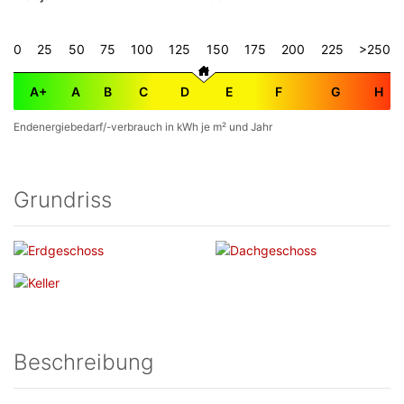
0
25
50
75
100
125
150
175
200
225
>250
A+
A
B
C
D
E
F
G
H
Endenergiebedarf/-verbrauch in kWh je m² und Jahr
Grundriss
Beschreibung