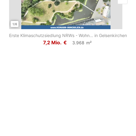
1/6
1/7
Erste Klimaschutzsiedlung NRWs - Wohnanlage mit idealen Voraussetzungen für Auft...
in Gelsenkirchen
7,2 Mio.
€
3.968
m²