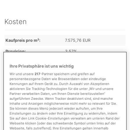
Kosten
Kaufpreis pro m²
7.575,76 EUR
Provision
3,57%
Ihre Privatsphäre ist uns wichtig
Detaillierte Informationen
Wir und unsere
217
-Partner speichern und greifen auf
personenbezogene Daten wie Browserdaten oder eindeutige
Kennungen auf Ihrem Gerät zu. Durch Auswahl von Akzeptieren
aktivieren Sie Tracking-Technologien für die unter „Wir und unsere
Partner verarbeiten Daten, um Ihnen Dienste bereitzustellen“
Flächen
aufgeführten Zwecke. Wenn Tracker deaktiviert sind, sind manche
Inhalte und Anzeigen möglicherweise nicht mehr so relevant für Sie.
Sie können dieses Menü jederzeit wieder aufrufen, um Ihre
Nutzfläche
440,00 m²
Einstellungen zu ändern oder Ihre Einwilligung zu widerrufen, indem
Sie auf den Link Cookie-Einstellungen verwalten am unteren Rand der
Grundstücksfläche
40.000,00 m²
Webseite klicken [oder das schwebende Symbol unten links auf der
Webseite, falls zutreffend]. Ihre Einstellungen gelten innerhalb