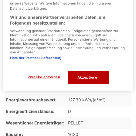
Gesamtfläche
440,00 m²
unseres Website. Weitere Informationen finden Sie in unserer
Datenschutzerklärung.
Zustand
Wir und unsere Partner verarbeiten Daten, um
Folgendes bereitzustellen:
Verwendung genauer Standortdaten. Endgeräteeigenschaften zur
Objektzustand
Vollständig renoviert
Identifikation aktiv abfragen. Speichern von oder Zugriff auf
Informationen auf einem Endgerät. Personalisierte Werbung und
Inhalte, Messung von Werbeleistung und der Performance von
Inhalten, Zielgruppenforschung sowie Entwicklung und Verbesserung
von Angeboten.
Energieausweis
Liste der Partner (Lieferanten)
Energiepass Art
Bedarfsausweis
Zwecke anzeigen
Akzeptieren
gültig bis
2034-09-04
Energieverbrauchswert
127,30 kWh/(a*m²)
Energieeffizienzklasse
D
Wesentlicher Energieträger
PELLET
Baujahr
1630