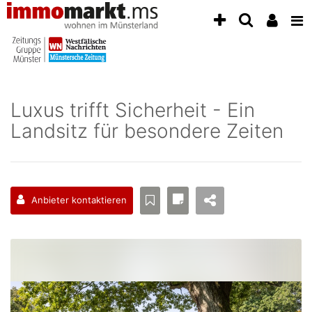
Accessibility
Modus
aktivieren
zur
Navigation
zum
Inhalt
Luxus trifft Sicherheit - Ein
zum
Landsitz für besondere Zeiten
Inhalt
der
Anzeige
Anbieter kontaktieren