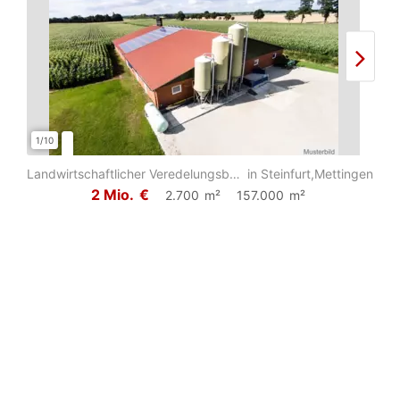
1/10
1/6
Landwirtschaftlicher Veredelungsbetrieb mit insgesamt ca. 15,7 ha Grund und Bode...
in Steinfurt,Mettingen
2 Mio.
€
2.700
m²
157.000
m²