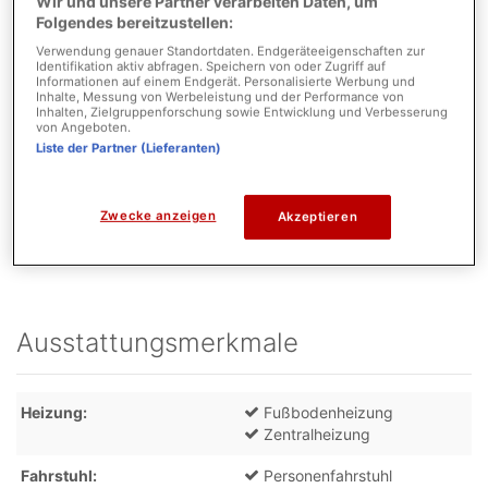
Wir und unsere Partner verarbeiten Daten, um
Flächen
Folgendes bereitzustellen:
Verwendung genauer Standortdaten. Endgeräteeigenschaften zur
Etage
1
Identifikation aktiv abfragen. Speichern von oder Zugriff auf
Informationen auf einem Endgerät. Personalisierte Werbung und
Inhalte, Messung von Werbeleistung und der Performance von
Anzahl Balkone
1
Inhalten, Zielgruppenforschung sowie Entwicklung und Verbesserung
von Angeboten.
Liste der Partner (Lieferanten)
Parkmöglichkeiten
Tiefgarage Anzahl
1
Zwecke anzeigen
Akzeptieren
Tiefgarage Kaufpreis
20.000,00 EUR
Ausstattungsmerkmale
Heizung
Fußbodenheizung
Zentralheizung
Fahrstuhl
Personenfahrstuhl