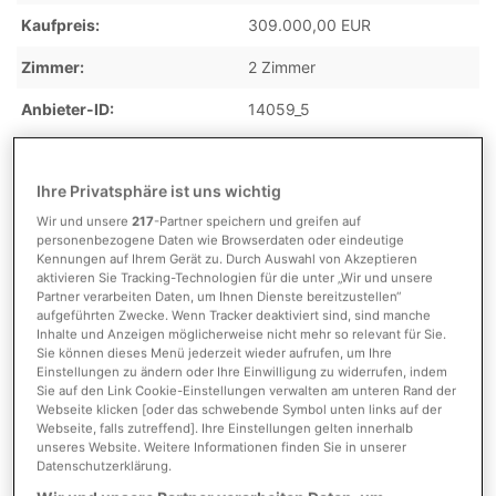
Kaufpreis
309.000,00 EUR
Zimmer
2 Zimmer
Anbieter-ID
14059_5
Ihre Privatsphäre ist uns wichtig
Kosten
Wir und unsere
217
-Partner speichern und greifen auf
personenbezogene Daten wie Browserdaten oder eindeutige
Kennungen auf Ihrem Gerät zu. Durch Auswahl von Akzeptieren
Provision
3,57 % inkl. gesetzl. MwSt.
aktivieren Sie Tracking-Technologien für die unter „Wir und unsere
vom Käufer
Partner verarbeiten Daten, um Ihnen Dienste bereitzustellen“
aufgeführten Zwecke. Wenn Tracker deaktiviert sind, sind manche
Provision inkl. MwSt.
ja
Inhalte und Anzeigen möglicherweise nicht mehr so relevant für Sie.
Sie können dieses Menü jederzeit wieder aufrufen, um Ihre
Einstellungen zu ändern oder Ihre Einwilligung zu widerrufen, indem
Sie auf den Link Cookie-Einstellungen verwalten am unteren Rand der
Webseite klicken [oder das schwebende Symbol unten links auf der
Detaillierte Informationen
Webseite, falls zutreffend]. Ihre Einstellungen gelten innerhalb
unseres Website. Weitere Informationen finden Sie in unserer
Datenschutzerklärung.