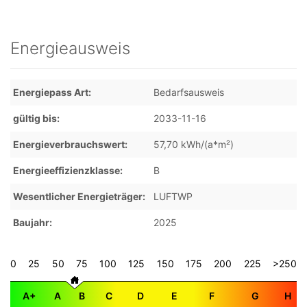
Energieausweis
Energiepass Art
Bedarfsausweis
gültig bis
2033-11-16
Energieverbrauchswert
57,70 kWh/(a*m²)
Energieeffizienzklasse
B
Wesentlicher Energieträger
LUFTWP
Baujahr
2025
0
25
50
75
100
125
150
175
200
225
>250
A+
A
B
C
D
E
F
G
H