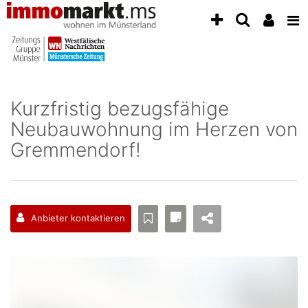
Accessibility
Modus
aktivieren
zur
Navigation
zum
Inhalt
Kurzfristig bezugsfähige
zum
Neubauwohnung im Herzen von
Inhalt
der
Gremmendorf!
Anzeige
Anbieter kontaktieren