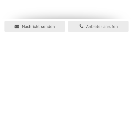
Nachricht senden
Anbieter anrufen
Ihr Immobilienportal
Herzlich willkommen im Immobilienportal der Zeitungsgruppe
Münster.
In wenigen Schritten können Sie hier Ihre Online-Anzeige für
Ihre Immobilie aufgeben. Mithilfe unseres neuen Assistenten zur
Anzeigenaufgabe können Sie Ihre Anzeige einfach gestalten
und ebenso einfach entscheiden, ob Sie Ihre Anzeige auch in
den Tageszeitungen der Zeitungsgruppe Münster
veröffentlichen wollen - Sie haben die Wahl.