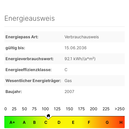
Energieausweis
Energiepass Art
Verbrauchausweis
gültig bis
15.06.2036
Energieverbrauchswert
92.1 kWh/(a*m²)
Energieeffizienzklasse
C
Wesentlicher Energieträger
Gas
Baujahr
2007
0
25
50
75
100
125
150
175
200
225
>250
A+
A
B
C
D
E
F
G
H