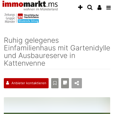
Accessibility
Modus
aktivieren
zur
Navigation
zum
Inhalt
Ruhig gelegenes
zum
Einfamilienhaus mit Gartenidylle
Inhalt
der
und Ausbaureserve in
Anzeige
Kattenvenne
Anbieter kontaktieren