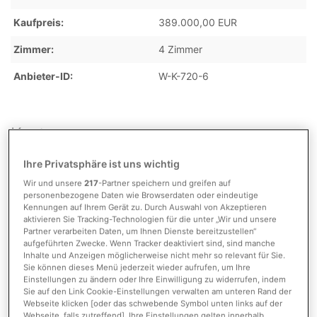
Kaufpreis
389.000,00 EUR
Zimmer
4 Zimmer
Anbieter-ID
W-K-720-6
Kosten
Ihre Privatsphäre ist uns wichtig
Provisionspflichtig
ja
Wir und unsere
217
-Partner speichern und greifen auf
personenbezogene Daten wie Browserdaten oder eindeutige
Provision
3,57% inkl. MwSt.
Kennungen auf Ihrem Gerät zu. Durch Auswahl von Akzeptieren
aktivieren Sie Tracking-Technologien für die unter „Wir und unsere
Partner verarbeiten Daten, um Ihnen Dienste bereitzustellen“
Hinweis zur Provision
Der Maklervertrag mit uns
aufgeführten Zwecke. Wenn Tracker deaktiviert sind, sind manche
kommt durch die
Inhalte und Anzeigen möglicherweise nicht mehr so relevant für Sie.
Inanspruchnahme unserer
Sie können dieses Menü jederzeit wieder aufrufen, um Ihre
Maklertätigkeit auf der Basis
Einstellungen zu ändern oder Ihre Einwilligung zu widerrufen, indem
des Online-Objekt-Exposés
Sie auf den Link Cookie-Einstellungen verwalten am unteren Rand der
zustande. Die Käufercourtage
Webseite klicken [oder das schwebende Symbol unten links auf der
Webseite, falls zutreffend]. Ihre Einstellungen gelten innerhalb