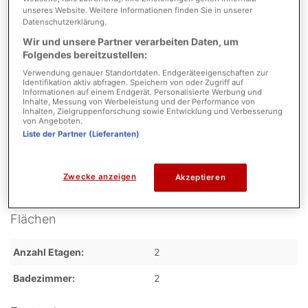
in Höhe von 3,57% auf den
unseres Website. Weitere Informationen finden Sie in unserer
Kaufpreis inkl. gesetzlicher
Datenschutzerklärung.
Mehrwertsteuer ist bei
Wir und unsere Partner verarbeiten Daten, um
notariellem Vertragsabschluss
Folgendes bereitzustellen:
verdient und fällig. Die
Courtage wird
Verwendung genauer Standortdaten. Endgeräteeigenschaften zur
Identifikation aktiv abfragen. Speichern von oder Zugriff auf
selbstverständlich nur fällig,
Informationen auf einem Endgerät. Personalisierte Werbung und
wenn Sie das Objekt
Inhalte, Messung von Werbeleistung und der Performance von
tatsächlich kaufen.
Inhalten, Zielgruppenforschung sowie Entwicklung und Verbesserung
von Angeboten.
Liste der Partner (Lieferanten)
Detaillierte Informationen
Zwecke anzeigen
Akzeptieren
Flächen
Anzahl Etagen
2
Badezimmer
2