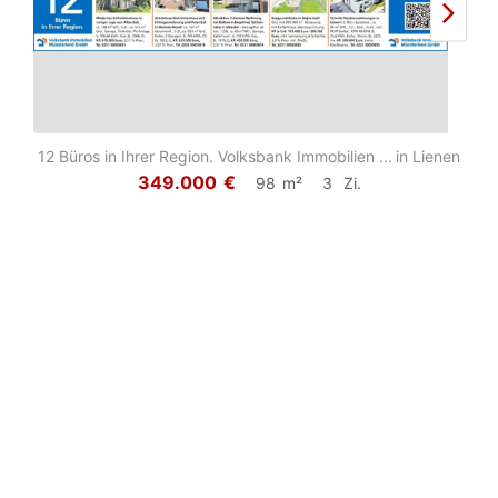
12 Büros in Ihrer Region. Volksbank Immobilien ...
in Lienen
12 B
349.000
€
98
m²
3
Zi.