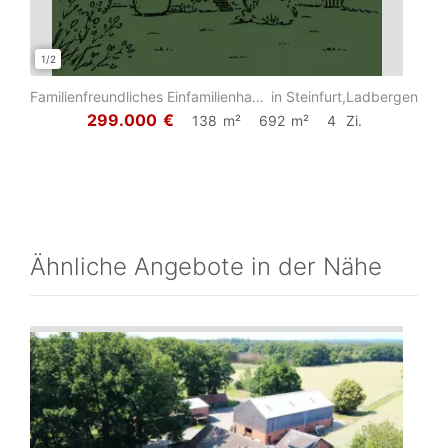
1/2
1/7
Familienfreundliches Einfamilienhaus mit großem Garten in ruhiger Sackgassenlage...
in Steinfurt,Ladbergen
299.000
€
138
m²
692
m²
4
Zi.
Ähnliche Angebote in der Nähe