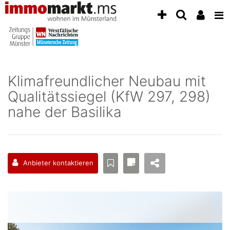
Accessibility
Modus
aktivieren
zur
Navigation
zum
Inhalt
Klimafreundlicher Neubau mit
zum
Qualitätssiegel (KfW 297, 298)
Inhalt
der
nahe der Basilika
Anzeige
Anbieter kontaktieren