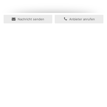
Nachricht senden
Anbieter anrufen
Ihr Immobilienportal
Herzlich willkommen im Immobilienportal der Zeitungsgruppe
Münster.
In wenigen Schritten können Sie hier Ihre Online-Anzeige für
Ihre Immobilie aufgeben. Mithilfe unseres neuen Assistenten zur
Anzeigenaufgabe können Sie Ihre Anzeige einfach gestalten
und ebenso einfach entscheiden, ob Sie Ihre Anzeige auch in
den Tageszeitungen der Zeitungsgruppe Münster
veröffentlichen wollen - Sie haben die Wahl.