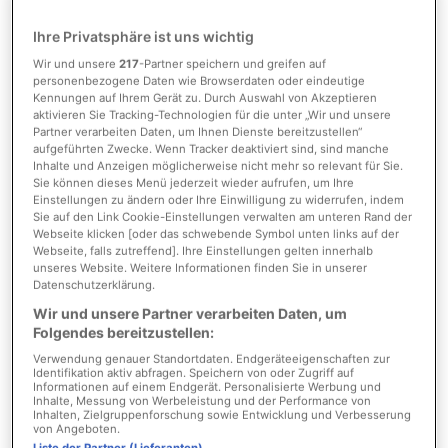
Anbieter-ID
20717_3
Ihre Privatsphäre ist uns wichtig
Wir und unsere
217
-Partner speichern und greifen auf
personenbezogene Daten wie Browserdaten oder eindeutige
Kosten
Kennungen auf Ihrem Gerät zu. Durch Auswahl von Akzeptieren
aktivieren Sie Tracking-Technologien für die unter „Wir und unsere
Partner verarbeiten Daten, um Ihnen Dienste bereitzustellen“
aufgeführten Zwecke. Wenn Tracker deaktiviert sind, sind manche
Inhalte und Anzeigen möglicherweise nicht mehr so relevant für Sie.
Provision
3,00 % inkl. gesetzl. MwSt.
Sie können dieses Menü jederzeit wieder aufrufen, um Ihre
vom Käufer
Einstellungen zu ändern oder Ihre Einwilligung zu widerrufen, indem
Sie auf den Link Cookie-Einstellungen verwalten am unteren Rand der
Provision inkl. MwSt.
ja
Webseite klicken [oder das schwebende Symbol unten links auf der
Webseite, falls zutreffend]. Ihre Einstellungen gelten innerhalb
unseres Website. Weitere Informationen finden Sie in unserer
Datenschutzerklärung.
Detaillierte Informationen
Wir und unsere Partner verarbeiten Daten, um
Folgendes bereitzustellen:
Verwendung genauer Standortdaten. Endgeräteeigenschaften zur
Identifikation aktiv abfragen. Speichern von oder Zugriff auf
Flächen
Informationen auf einem Endgerät. Personalisierte Werbung und
Inhalte, Messung von Werbeleistung und der Performance von
Inhalten, Zielgruppenforschung sowie Entwicklung und Verbesserung
von Angeboten.
Schlafzimmer
1
Liste der Partner (Lieferanten)