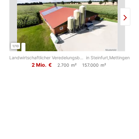
1/10
1/6
Landwirtschaftlicher Veredelungsbetrieb mit insgesamt ca. 15,7 ha Grund und Bode...
in Steinfurt,Mettingen
2 Mio.
€
2.700
m²
157.000
m²