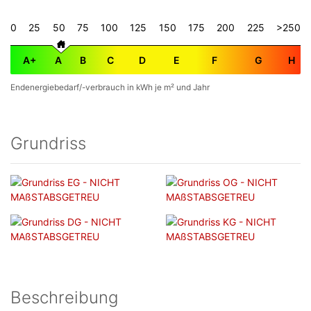
0
25
50
75
100
125
150
175
200
225
>250
A+
A
B
C
D
E
F
G
H
Endenergiebedarf/-verbrauch in kWh je m² und Jahr
Grundriss
Beschreibung