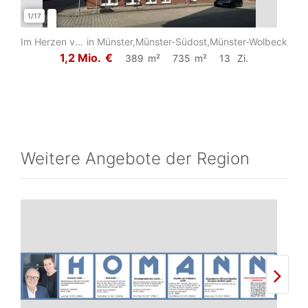
1/17
1/2
Im Herzen von Wolbeck - Mehrfamilienhaus als Kapitalanlage
in Münster,Münster-Südost,Münster-Wolbeck
1,2 Mio.
€
389
m²
735
m²
13
Zi.
Weitere Angebote der Region