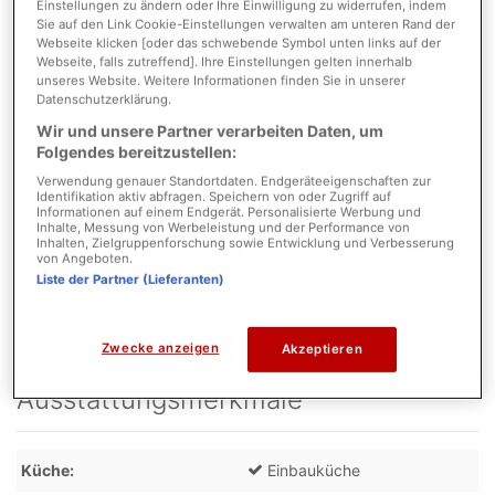
Einstellungen zu ändern oder Ihre Einwilligung zu widerrufen, indem
Anzahl Etagen
1
Sie auf den Link Cookie-Einstellungen verwalten am unteren Rand der
Webseite klicken [oder das schwebende Symbol unten links auf der
Schlafzimmer
3
Webseite, falls zutreffend]. Ihre Einstellungen gelten innerhalb
unseres Website. Weitere Informationen finden Sie in unserer
Badezimmer
2
Datenschutzerklärung.
Wir und unsere Partner verarbeiten Daten, um
Zustand
Folgendes bereitzustellen:
Verwendung genauer Standortdaten. Endgeräteeigenschaften zur
Identifikation aktiv abfragen. Speichern von oder Zugriff auf
Objektzustand
Gepflegt
Informationen auf einem Endgerät. Personalisierte Werbung und
Inhalte, Messung von Werbeleistung und der Performance von
Inhalten, Zielgruppenforschung sowie Entwicklung und Verbesserung
Parkmöglichkeiten
von Angeboten.
Liste der Partner (Lieferanten)
Garage Anzahl
1
Zwecke anzeigen
Akzeptieren
Ausstattungsmerkmale
Küche
Einbauküche