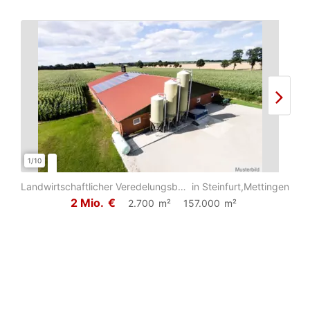
1/10
1/6
Landwirtschaftlicher Veredelungsbetrieb mit insgesamt ca. 15,7 ha Grund und Bode...
in Steinfurt,Mettingen
2 Mio.
€
2.700
m²
157.000
m²