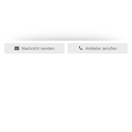
Nachricht senden
Anbieter anrufen
Ihr Immobilienportal
Herzlich willkommen im Immobilienportal der Zeitungsgruppe
Münster.
In wenigen Schritten können Sie hier Ihre Online-Anzeige für
Ihre Immobilie aufgeben. Mithilfe unseres neuen Assistenten zur
Anzeigenaufgabe können Sie Ihre Anzeige einfach gestalten
und ebenso einfach entscheiden, ob Sie Ihre Anzeige auch in
den Tageszeitungen der Zeitungsgruppe Münster