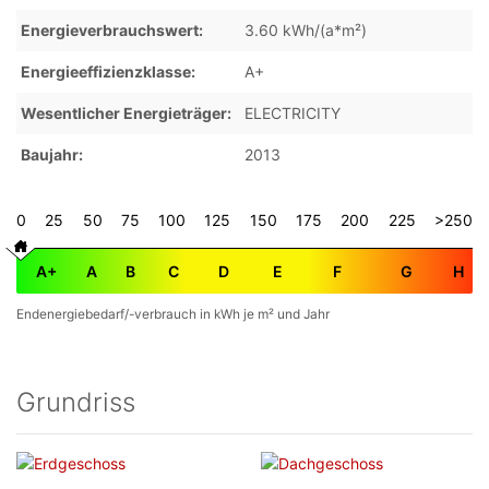
Energieverbrauchswert
3.60 kWh/(a*m²)
Energieeffizienzklasse
A+
Wesentlicher Energieträger
ELECTRICITY
Baujahr
2013
0
25
50
75
100
125
150
175
200
225
>250
A+
A
B
C
D
E
F
G
H
Endenergiebedarf/-verbrauch in kWh je m² und Jahr
Grundriss