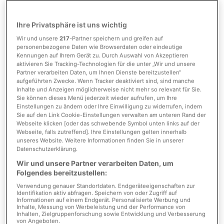
Anbieter-ID
21129
Ihre Privatsphäre ist uns wichtig
Wir und unsere
217
-Partner speichern und greifen auf
personenbezogene Daten wie Browserdaten oder eindeutige
Kosten
Kennungen auf Ihrem Gerät zu. Durch Auswahl von Akzeptieren
aktivieren Sie Tracking-Technologien für die unter „Wir und unsere
Partner verarbeiten Daten, um Ihnen Dienste bereitzustellen“
aufgeführten Zwecke. Wenn Tracker deaktiviert sind, sind manche
Provision
3,57 % inkl. gesetzl. MwSt.
Inhalte und Anzeigen möglicherweise nicht mehr so relevant für Sie.
vom Käufer
Sie können dieses Menü jederzeit wieder aufrufen, um Ihre
Einstellungen zu ändern oder Ihre Einwilligung zu widerrufen, indem
Provision inkl. MwSt.
ja
Sie auf den Link Cookie-Einstellungen verwalten am unteren Rand der
Webseite klicken [oder das schwebende Symbol unten links auf der
Webseite, falls zutreffend]. Ihre Einstellungen gelten innerhalb
unseres Website. Weitere Informationen finden Sie in unserer
Datenschutzerklärung.
Detaillierte Informationen
Wir und unsere Partner verarbeiten Daten, um
Folgendes bereitzustellen:
Verwendung genauer Standortdaten. Endgeräteeigenschaften zur
Flächen
Identifikation aktiv abfragen. Speichern von oder Zugriff auf
Informationen auf einem Endgerät. Personalisierte Werbung und
Inhalte, Messung von Werbeleistung und der Performance von
Inhalten, Zielgruppenforschung sowie Entwicklung und Verbesserung
Schlafzimmer
3
von Angeboten.