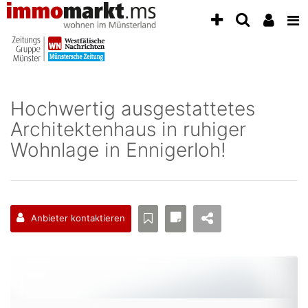
Accessibility
Modus
aktivieren
zur
Navigation
zum
Inhalt
Hochwertig ausgestattetes
zum
Architektenhaus in ruhiger
Inhalt
der
Wohnlage in Ennigerloh!
Anzeige
Anbieter kontaktieren