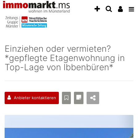
Accessibility
Modus
aktivieren
zur
Navigation
zum
Inhalt
Einziehen oder vermieten?
zum
*gepflegte Etagenwohnung in
Inhalt
der
Top-Lage von Ibbenbüren*
Anzeige
Anbieter kontaktieren