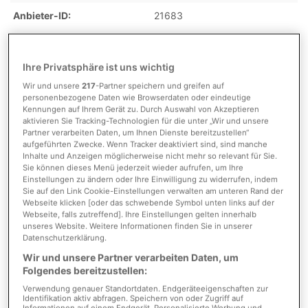
Anbieter-ID
21683
Ihre Privatsphäre ist uns wichtig
Kosten
Wir und unsere
217
-Partner speichern und greifen auf
personenbezogene Daten wie Browserdaten oder eindeutige
Kennungen auf Ihrem Gerät zu. Durch Auswahl von Akzeptieren
Provision
3,57 % inkl. gesetzl. MwSt.
aktivieren Sie Tracking-Technologien für die unter „Wir und unsere
vom Käufer
Partner verarbeiten Daten, um Ihnen Dienste bereitzustellen“
aufgeführten Zwecke. Wenn Tracker deaktiviert sind, sind manche
Provision inkl. MwSt.
ja
Inhalte und Anzeigen möglicherweise nicht mehr so relevant für Sie.
Sie können dieses Menü jederzeit wieder aufrufen, um Ihre
Einstellungen zu ändern oder Ihre Einwilligung zu widerrufen, indem
Sie auf den Link Cookie-Einstellungen verwalten am unteren Rand der
Webseite klicken [oder das schwebende Symbol unten links auf der
Detaillierte Informationen
Webseite, falls zutreffend]. Ihre Einstellungen gelten innerhalb
unseres Website. Weitere Informationen finden Sie in unserer
Datenschutzerklärung.
Wir und unsere Partner verarbeiten Daten, um
Flächen
Folgendes bereitzustellen:
Verwendung genauer Standortdaten. Endgeräteeigenschaften zur
Etage
1
Identifikation aktiv abfragen. Speichern von oder Zugriff auf