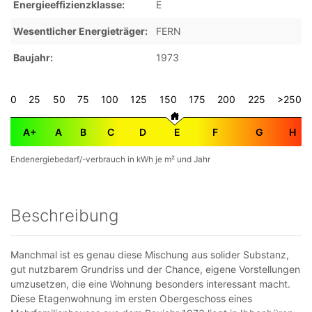
Energieeffizienzklasse
E
Wesentlicher Energieträger
FERN
Baujahr
1973
0
25
50
75
100
125
150
175
200
225
>250
A+
A
B
C
D
E
F
G
H
Endenergiebedarf/-verbrauch in kWh je m² und Jahr
Beschreibung
Manchmal ist es genau diese Mischung aus solider Substanz,
gut nutzbarem Grundriss und der Chance, eigene Vorstellungen
umzusetzen, die eine Wohnung besonders interessant macht.
Diese Etagenwohnung im ersten Obergeschoss eines