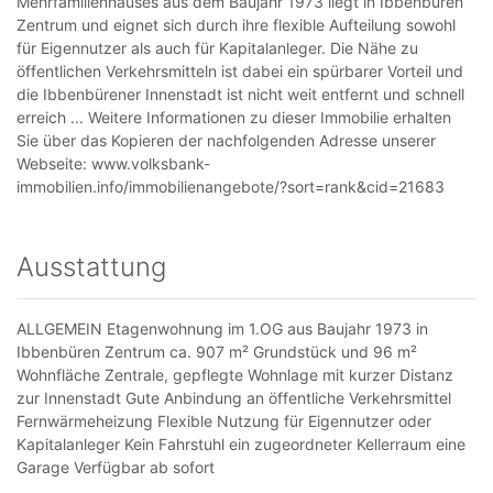
Mehrfamilienhauses aus dem Baujahr 1973 liegt in Ibbenbüren
Zentrum und eignet sich durch ihre flexible Aufteilung sowohl
für Eigennutzer als auch für Kapitalanleger. Die Nähe zu
öffentlichen Verkehrsmitteln ist dabei ein spürbarer Vorteil und
die Ibbenbürener Innenstadt ist nicht weit entfernt und schnell
erreich ... Weitere Informationen zu dieser Immobilie erhalten
Sie über das Kopieren der nachfolgenden Adresse unserer
Webseite: www.volksbank-
immobilien.info/immobilienangebote/?sort=rank&cid=21683
Ausstattung
ALLGEMEIN Etagenwohnung im 1.OG aus Baujahr 1973 in
Ibbenbüren Zentrum ca. 907 m² Grundstück und 96 m²
Wohnfläche Zentrale, gepflegte Wohnlage mit kurzer Distanz
zur Innenstadt Gute Anbindung an öffentliche Verkehrsmittel
Fernwärmeheizung Flexible Nutzung für Eigennutzer oder
Kapitalanleger Kein Fahrstuhl ein zugeordneter Kellerraum eine
Garage Verfügbar ab sofort