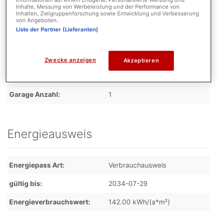
Informationen auf einem Endgerät. Personalisierte Werbung und
Inhalte, Messung von Werbeleistung und der Performance von
Schlafzimmer
3
Inhalten, Zielgruppenforschung sowie Entwicklung und Verbesserung
von Angeboten.
Badezimmer
1
Liste der Partner (Lieferanten)
Anzahl Balkone
1
Zwecke anzeigen
Akzeptieren
Parkmöglichkeiten
Garage Anzahl
1
Energieausweis
Energiepass Art
Verbrauchausweis
gültig bis
2034-07-29
Energieverbrauchswert
142.00 kWh/(a*m²)