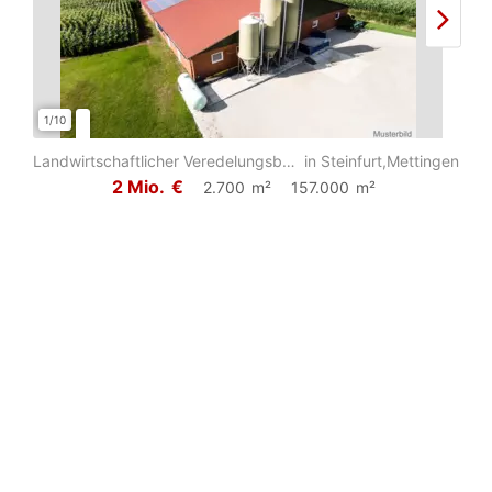
1/10
1/6
Landwirtschaftlicher Veredelungsbetrieb mit insgesamt ca. 15,7 ha Grund und Bode...
in Steinfurt,Mettingen
2 Mio.
€
2.700
m²
157.000
m²