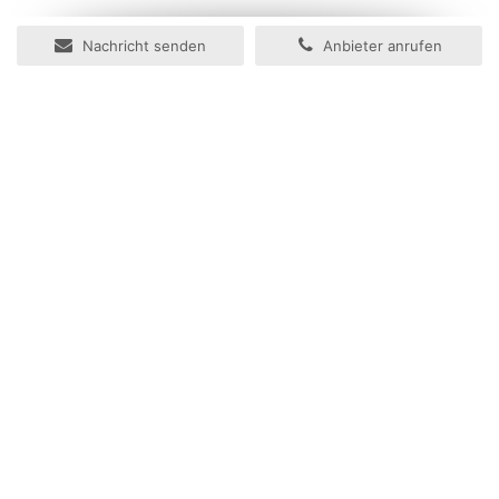
Nachricht senden
Anbieter anrufen
Ihr Immobilienportal
Herzlich willkommen im Immobilienportal der Zeitungsgruppe
Münster.
In wenigen Schritten können Sie hier Ihre Online-Anzeige für
Ihre Immobilie aufgeben. Mithilfe unseres neuen Assistenten zur
Anzeigenaufgabe können Sie Ihre Anzeige einfach gestalten
und ebenso einfach entscheiden, ob Sie Ihre Anzeige auch in
den Tageszeitungen der Zeitungsgruppe Münster
veröffentlichen wollen - Sie haben die Wahl.
Kontakt