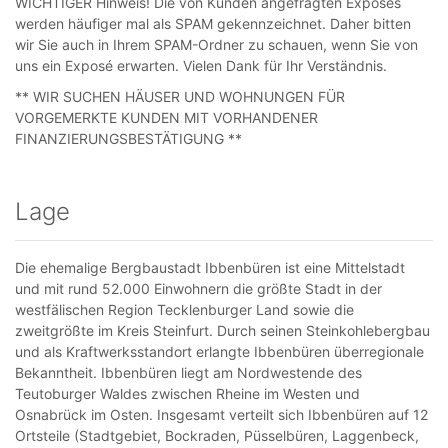
WICHTIGER Hinweis! Die von Kunden angefragten Exposés
werden häufiger mal als SPAM gekennzeichnet. Daher bitten
wir Sie auch in Ihrem SPAM-Ordner zu schauen, wenn Sie von
uns ein Exposé erwarten. Vielen Dank für Ihr Verständnis.
** WIR SUCHEN HÄUSER UND WOHNUNGEN FÜR
VORGEMERKTE KUNDEN MIT VORHANDENER
FINANZIERUNGSBESTÄTIGUNG **
Lage
Die ehemalige Bergbaustadt Ibbenbüren ist eine Mittelstadt
und mit rund 52.000 Einwohnern die größte Stadt in der
westfälischen Region Tecklenburger Land sowie die
zweitgrößte im Kreis Steinfurt. Durch seinen Steinkohlebergbau
und als Kraftwerksstandort erlangte Ibbenbüren überregionale
Bekanntheit. Ibbenbüren liegt am Nordwestende des
Teutoburger Waldes zwischen Rheine im Westen und
Osnabrück im Osten. Insgesamt verteilt sich Ibbenbüren auf 12
Ortsteile (Stadtgebiet, Bockraden, Püsselbüren, Laggenbeck,