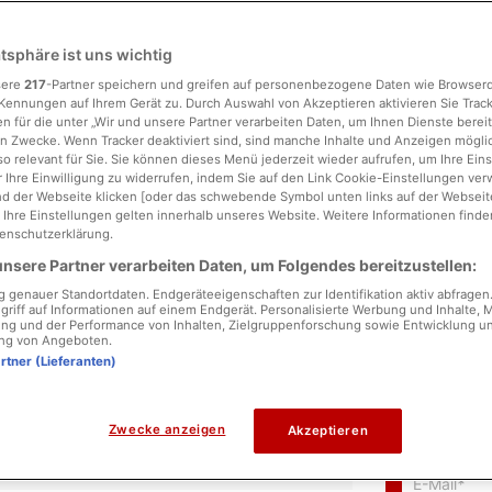
atsphäre ist uns wichtig
sere
217
-Partner speichern und greifen auf personenbezogene Daten wie Browser
Kennungen auf Ihrem Gerät zu. Durch Auswahl von Akzeptieren aktivieren Sie Trac
n für die unter „Wir und unsere Partner verarbeiten Daten, um Ihnen Dienste bereit
n Zwecke. Wenn Tracker deaktiviert sind, sind manche Inhalte und Anzeigen mögl
so relevant für Sie. Sie können dieses Menü jederzeit wieder aufrufen, um Ihre Ein
 Ihre Einwilligung zu widerrufen, indem Sie auf den Link Cookie-Einstellungen ver
d der Webseite klicken [oder das schwebende Symbol unten links auf der Webseite,
. Ihre Einstellungen gelten innerhalb unseres Website. Weitere Informationen finden
enschutzerklärung.
nsere Partner verarbeiten Daten, um Folgendes bereitzustellen:
genauer Standortdaten. Endgeräteeigenschaften zur Identifikation aktiv abfragen
griff auf Informationen auf einem Endgerät. Personalisierte Werbung und Inhalte,
ng und der Performance von Inhalten, Zielgruppenforschung sowie Entwicklung u
ng von Angeboten.
artner (Lieferanten)
Name
*
Zwecke anzeigen
Akzeptieren
E-Mail
*