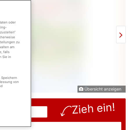
daten oder
king-
zustellen“
icherweise
stellungen zu
walten am
 falls
 Sie in
. Speichern
 Messung von
nd
Übersicht anzeigen
Zieh ein!