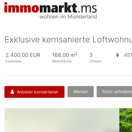
Accessibility
Modus
aktivieren
zur
Navigation
zum
Exklusive kernsanierte Loftwohn
Inhalt
zum
Inhalt
2.400,00 EUR
168,00 m²
3
48
der
Kaltmiete
Wohnfläche
Zimmer
Anzeige
Merken
Notiz schreibe
Anbieter kontaktieren