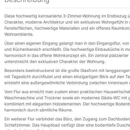
Diese hochwertig kernsanierte 3-Zimmer-Wohnung im Erstbezug ü
Charakter, moderne Architektur und ein exklusives Wohngefühl in 
Fensterflächen, hochwertige Materialien und ein offenes Raumkonze
Wohnambiente.
Über einen eigenen Eingang gelangt man in den Eingangsflur, von
und Küchenbereich erschließt. Die hochwertige Einbauküche in m
harmonisch in das offene Wohnkonzept ein. Ein zentral platzierte
unterstreicht den exklusiven Charakter der Wohnung.
Besonders beeindruckend ist die große Glasfront mit langgezog
mit Tageslicht durchflutet und einen einzigartigen Blick auf den T
entsteht eine außergewöhnliche Verbindung zwischen Innenraum 
Vom Flur aus erreicht man zudem einen praktischen Hauswirtschaf
Waschmaschine und Trockner sowie ein modernes Gäste-WC mit ger
kombiniert mit eleganten Holzelementen. Der hochwertige Bodenbe
harmonisch durch sämtliche Räume.
Ein weiterer Flur verbindet das Büro, den Zugang zum Dachboden
Schlafzimmer. Das Hauptbad verfügt über eine bodentiefe Dusch