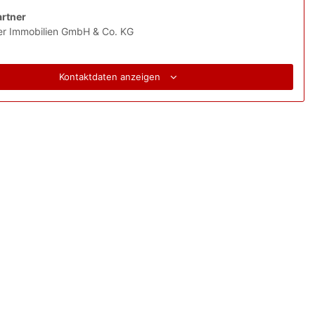
rtner
er Immobilien GmbH & Co. KG
Kontaktdaten anzeigen