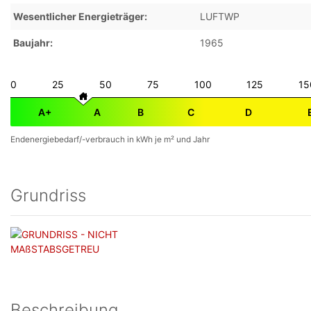
Wesentlicher Energieträger
LUFTWP
Baujahr
1965
0
25
50
75
100
125
15
A+
A
B
C
D
Endenergiebedarf/-verbrauch in kWh je m² und Jahr
Grundriss
Beschreibung