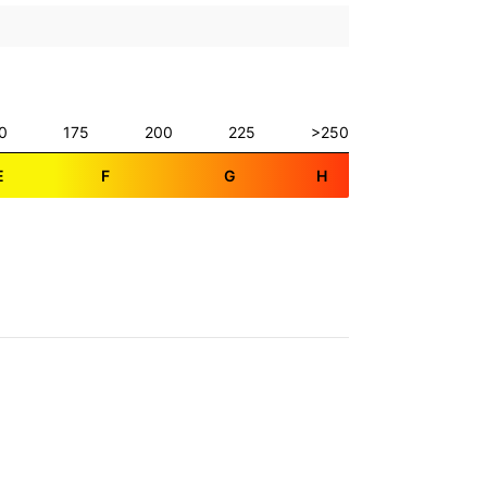
0
175
200
225
>250
E
F
G
H