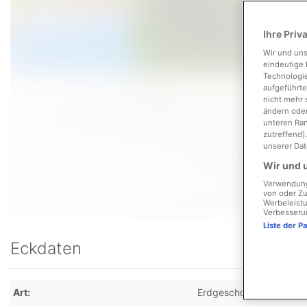
Ihre Priv
Wir und un
eindeutige 
Technologie
aufgeführte
nicht mehr 
ändern oder
unteren Ran
zutreffend]
unserer Dat
Wir und u
Verwendung 
von oder Zu
Werbeleistu
Verbesseru
Liste der P
Eckdaten
Art
Erdgeschosswohnung