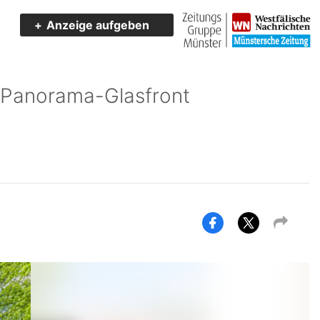
Anzeige aufgeben
& Panorama-Glasfront
Exposé
Exposé
teilen
teilen
auf
auf
Facebook
Twitter/X