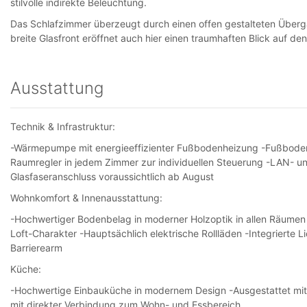
stilvolle indirekte Beleuchtung.
Das Schlafzimmer überzeugt durch einen offen gestalteten Überg
breite Glasfront eröffnet auch hier einen traumhaften Blick auf de
Ausstattung
Technik & Infrastruktur:
-Wärmepumpe mit energieeffizienter Fußbodenheizung -Fußbodenh
Raumregler in jedem Zimmer zur individuellen Steuerung -LAN- u
Glasfaseranschluss voraussichtlich ab August
Wohnkomfort & Innenausstattung:
-Hochwertiger Bodenbelag in moderner Holzoptik in allen Räume
Loft-Charakter -Hauptsächlich elektrische Rollläden -Integrierte 
Barrierearm
Küche:
-Hochwertige Einbauküche in modernem Design -Ausgestattet mit 
mit direkter Verbindung zum Wohn- und Essbereich