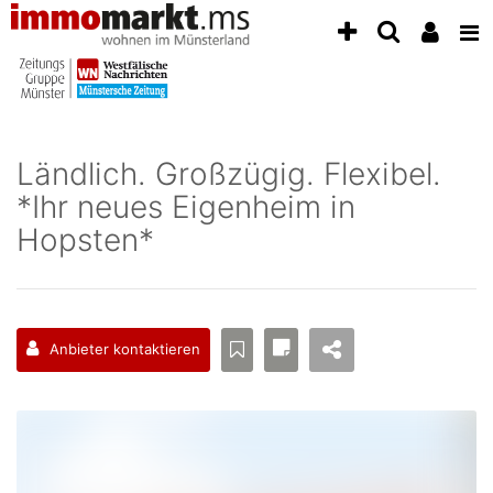
Accessibility
Modus
aktivieren
zur
Navigation
zum
Inhalt
Ländlich. Großzügig. Flexibel.
zum
*Ihr neues Eigenheim in
Inhalt
der
Hopsten*
Anzeige
Anbieter kontaktieren