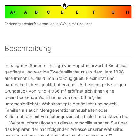
A+
A
B
C
D
E
F
G
H
Endenergiebedarf/-verbrauch in kWh je m² und Jahr
Beschreibung
In ruhiger Außenbereichslage von Hopsten erwartet Sie dieses
gepflegte und wertige Zweifamilienhaus aus dem Jahr 1998
eine Immobilie, die durch Großzügigkeit, Flexibilität und
naturnahe Lebensqualität überzeugt. Auf einem großzügigen
Grundstück von rund 4.936 m² eröffnet sich Ihnen eine
beeindruckende Wohnfläche von ca. 263 m², die
unterschiedlichste Wohnkonzepte ermöglicht und sowohl
Familien als auch Mehrgenerationenhaushalten oder
Selbstnutzern mit Vermietungswunsch ideale Perspektiven bie
... Weitere Informationen zu dieser Immobilie erhalten Sie über
das Kopieren der nachfolgenden Adresse unserer Webseite:
www.volksbank-immobilien.info/immobilienangebote/?