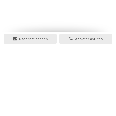
Nachricht senden
Anbieter anrufen
Ihr Immobilienportal
Herzlich willkommen im Immobilienportal der Zeitungsgruppe
Münster.
In wenigen Schritten können Sie hier Ihre Online-Anzeige für
Ihre Immobilie aufgeben. Mithilfe unseres neuen Assistenten zur
Anzeigenaufgabe können Sie Ihre Anzeige einfach gestalten
und ebenso einfach entscheiden, ob Sie Ihre Anzeige auch in
den Tageszeitungen der Zeitungsgruppe Münster