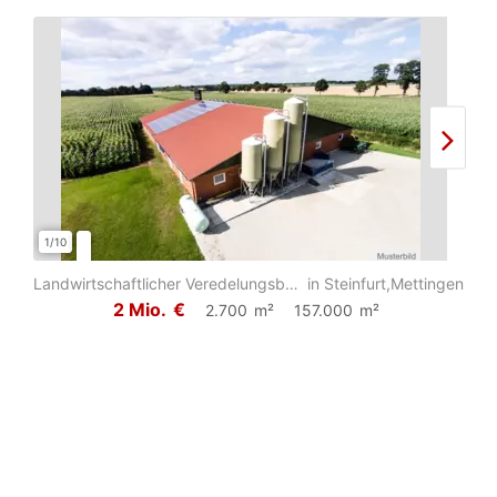
1/10
1/6
Landwirtschaftlicher Veredelungsbetrieb mit insgesamt ca. 15,7 ha Grund und Bode...
in Steinfurt,Mettingen
2 Mio.
€
2.700
m²
157.000
m²