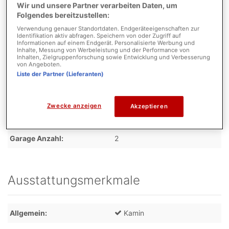
Flächen
Wir und unsere Partner verarbeiten Daten, um
Folgendes bereitzustellen:
Verwendung genauer Standortdaten. Endgeräteeigenschaften zur
Nutzfläche
92,84 m²
Identifikation aktiv abfragen. Speichern von oder Zugriff auf
Informationen auf einem Endgerät. Personalisierte Werbung und
Einliegerwohnung
0,00 m²
Inhalte, Messung von Werbeleistung und der Performance von
Inhalten, Zielgruppenforschung sowie Entwicklung und Verbesserung
von Angeboten.
Schlafzimmer
5
Liste der Partner (Lieferanten)
Badezimmer
3
Zwecke anzeigen
Akzeptieren
Parkmöglichkeiten
Garage Anzahl
2
Ausstattungsmerkmale
Allgemein
Kamin