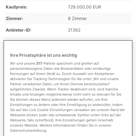
Kaufpreis
729.000,00 EUR
Zimmer
8 Zimmer
Anbieter-ID
21362
Kosten
Ihre Privatsphäre ist uns wichtig
Wir und unsere
217
-Partner speichern und greifen auf
personenbezogene Daten wie Browserdaten oder eindeutige
Kennungen auf Ihrem Gerät zu. Durch Auswahl von Akzeptieren
Provision
3,57 % inkl. gesetzl. MwSt.
aktivieren Sie Tracking-Technologien für die unter „Wir und unsere
vom Käufer
Partner verarbeiten Daten, um Ihnen Dienste bereitzustellen“
aufgeführten Zwecke. Wenn Tracker deaktiviert sind, sind manche
Provision inkl. MwSt.
ja
Inhalte und Anzeigen möglicherweise nicht mehr so relevant für Sie.
Sie können dieses Menü jederzeit wieder aufrufen, um Ihre
Einstellungen zu ändern oder Ihre Einwilligung zu widerrufen, indem
Sie auf den Link Cookie-Einstellungen verwalten am unteren Rand der
Detaillierte Informationen
Webseite klicken [oder das schwebende Symbol unten links auf der
Webseite, falls zutreffend]. Ihre Einstellungen gelten innerhalb
unseres Website. Weitere Informationen finden Sie in unserer
Datenschutzerklärung.