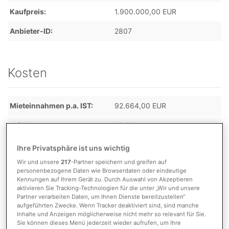
Kaufpreis
1.900.000,00 EUR
Anbieter-ID
2807
Kosten
Mieteinnahmen p.a. IST
92.664,00 EUR
x-fache
20.50
Provision
5,95 %
Ihre Privatsphäre ist uns wichtig
Wir und unsere
217
-Partner speichern und greifen auf
personenbezogene Daten wie Browserdaten oder eindeutige
Kennungen auf Ihrem Gerät zu. Durch Auswahl von Akzeptieren
Detaillierte Informationen
aktivieren Sie Tracking-Technologien für die unter „Wir und unsere
Partner verarbeiten Daten, um Ihnen Dienste bereitzustellen“
aufgeführten Zwecke. Wenn Tracker deaktiviert sind, sind manche
Inhalte und Anzeigen möglicherweise nicht mehr so relevant für Sie.
Sie können dieses Menü jederzeit wieder aufrufen, um Ihre
Flächen