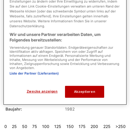
Einstellungen zu ändern oder Ihre Einwilligung zu widerrufen, indem
Sie auf den Link Cookie-Einstellungen verwalten am unteren Rand der
Wohnfläche
1.182,00 m²
Webseite klicken [oder das schwebende Symbol unten links auf der
Webseite, falls zutreffend]. Ihre Einstellungen gelten innerhalb
unseres Website. Weitere Informationen finden Sie in unserer
Datenschutzerklärung.
Energieausweis
Wir und unsere Partner verarbeiten Daten, um
Folgendes bereitzustellen:
Verwendung genauer Standortdaten. Endgeräteeigenschaften zur
Identifikation aktiv abfragen. Speichern von oder Zugriff auf
Energiepass Art
Verbrauchausweis
Informationen auf einem Endgerät. Personalisierte Werbung und
Inhalte, Messung von Werbeleistung und der Performance von
Inhalten, Zielgruppenforschung sowie Entwicklung und Verbesserung
gültig bis
2036-03-19
von Angeboten.
Liste der Partner (Lieferanten)
Energieverbrauchswert
84.80 kWh/(a*m²)
Energieeffizienzklasse
C
Zwecke anzeigen
Akzeptieren
Wesentlicher Energieträger
ERDGAS_LEICHT
Baujahr
1982
0
25
50
75
100
125
150
175
200
225
>250