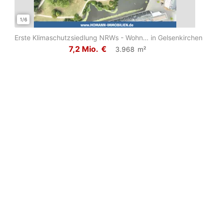
1/6
1/7
Erste Klimaschutzsiedlung NRWs - Wohnanlage mit idealen Voraussetzungen für Auft...
in Gelsenkirchen
7,2 Mio.
€
3.968
m²