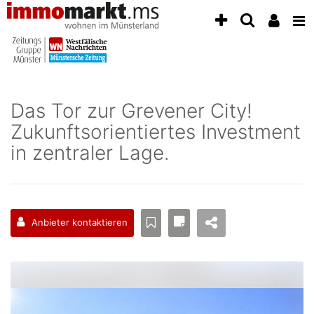
Accessibility
Modus
aktivieren
zur
Navigation
zum
Inhalt
Das Tor zur Grevener City!
zum
Zukunftsorientiertes Investment
Inhalt
der
in zentraler Lage.
Anzeige
Anbieter kontaktieren