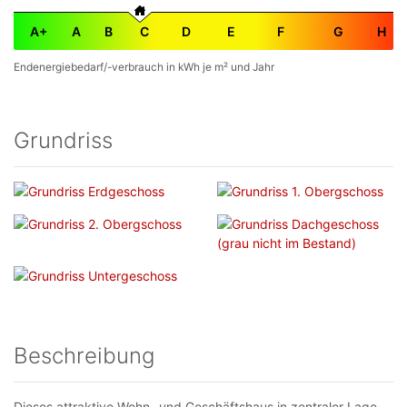
A+
A
B
C
D
E
F
G
H
Endenergiebedarf/-verbrauch in kWh je m² und Jahr
Grundriss
Beschreibung
Dieses attraktive Wohn- und Geschäftshaus in zentraler Lage